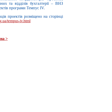
них та відділів бухгалтерії – ВНЗ
ектів програми Темпус IV.
вців проектів розміщено на сторінці
rg.ua/tempus-iv.html
на >