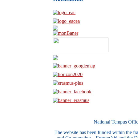
National Tempus Offic
The website has been funded within the 
and Co-operation – EuropeAid and the Dir