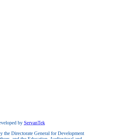
developed by
ServanTek
 the Directorate General for Development
thors, and the Education, Audiovisual and