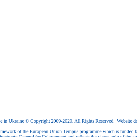
e in Ukraine © Copyright 2009-2020, All Rights Reserved | Website 
framework of the European Union Tempus programme which is funded by
ectorate General for Enlargement and reflects the views only of the au