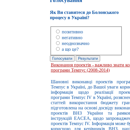
Голосування
Як Ви ставитеся до Болонського
процесу в Україні?
позитивно
негативно
неоднозначно
а що це?
Виконання проектів - важливо знати к
програми Темпус (2008-2014)
Шановні виконавці проектів прогр
Темпус в Україні, до Вашої уваги кори
інформація щодо реалізації проек
програми Темпус IV в Україні, розясне
статтей використання бюджету гран
підготовлена на основі досвіду викона
проектів ВНЗ України та рамко
інструкцій EACEA, щодо запровадже
проектів Темпус IV. Інформація може б
корисною для керівників ВНЗ, наці