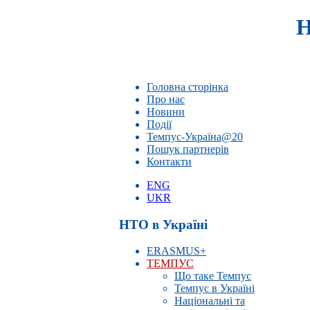
Н
Головна сторінка
Про нас
Новини
Події
Темпус-Україна@20
Пошук партнерів
Контакти
ENG
UKR
НТО в Україні
ERASMUS+
ТЕМПУС
Що таке Темпус
Темпус в Україні
Національні та