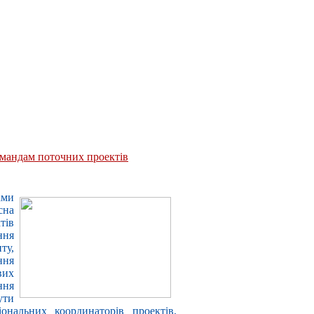
омандам поточних проектів
ами
сна
тів
ння
ту,
ння
вих
ння
ути
ональних координаторів проектів,