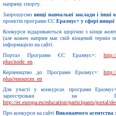
напряму спорту.
Запрошуємо
вищі навчальні заклади і інші о
проектів програми ЄС
Еразмус+ у сфері вищої 
Конкурси відкриваються щорічно з кінця жовт
(але кожен напрям має свій кінцевий термін п
інформацією на сайті.
Портал Програми ЄС Еразмус+:
http:
plus/node_en
Керівництво до Програми Еразмус+:
http:
plus/resources_en
Для участі у конкурсах програми Еразмус+
зареєстровані на Пор
http://ec.europa.eu/education/participants/portal/de
Про конкурси на сайті
Виконавчого агентства з