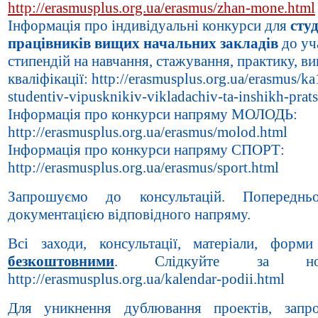
http://erasmusplus.org.ua/erasmus/zhan-mone.html
Інформація про індивідуальні конкурси для
студ
працівників вищих начальних закладів
до уч
стипендій на навчання, стажування, практику, в
кваліфікації: http://erasmusplus.org.ua/erasmus/ka
studentiv-vipusknikiv-vikladachiv-ta-inshikh-prat
Інформація про конкурси напряму МОЛОДЬ:
http://erasmusplus.org.ua/erasmus/molod.html
Інформація про конкурси напряму СПОРТ:
http://erasmusplus.org.ua/erasmus/sport.html
Запрошуємо до консультацій. Попереднь
документацією відповідного напряму.
Всі заходи, консультації, матеріали, фор
безкоштовними
. Слідкуйте за нови
http://erasmusplus.org.ua/kalendar-podii.html
Для уникнення дублювання проектів, запр