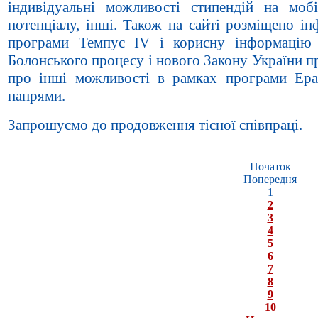
індивідуальні можливості стипендій на мобі
потенціалу, інші. Також на сайті розміщено і
програми Темпус IV і корисну інформацію
Болонського процесу і нового Закону України п
про інші можливості в рамках програми Ераз
напрями.
Запрошуємо до продовження тісної співпраці.
Початок
Попередня
1
2
3
4
5
6
7
8
9
10