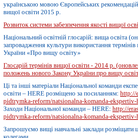
українською мовою Європейських рекомендацій і
вищої освіти 2015 р.
Розвиток системи забезпечення якості вищої осв
Національний освітній глосарій: вища освіта (он
запровадження культури використання термінів
України «Про вищу освіту»
Глосарій термінів вищої освіти - 2014 р. (оновл
положень нового Закону України про вищу осві
Ці та інші матеріали Національної команди експ
освіти – HERE розміщено за посиланням:
http:/
pidtrymka-reform/natsionalna-komanda-ekspertiv-h
Заходи Національної команди – НERE:
http://er
pidtrymka-reform/natsionalna-komanda-ekspertiv-
Запрошуємо вищі навчальні заклади розміщати ц
колегами.