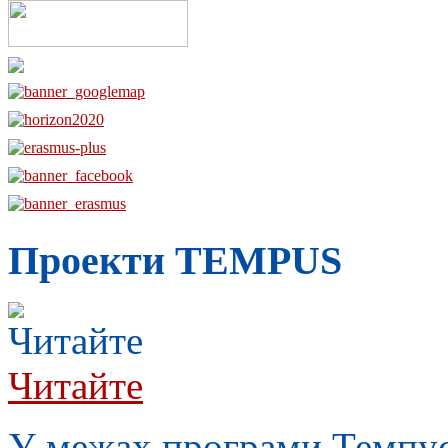
Проекти TEMPUS
Читайте
У межах п
рограми Темпу