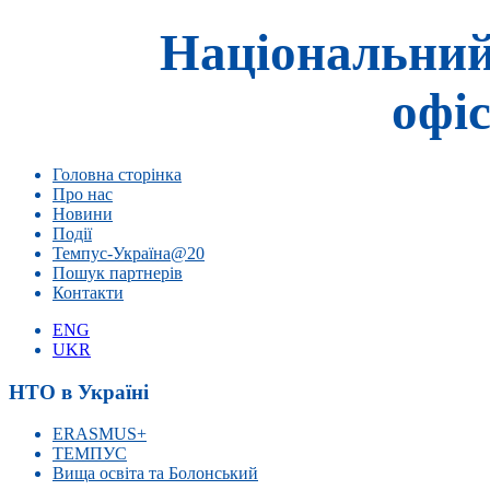
Національний
офіс
Головна сторінка
Про нас
Новини
Події
Темпус-Україна@20
Пошук партнерів
Контакти
ENG
UKR
НТО в Україні
ERASMUS+
ТЕМПУС
Вища освіта та Болонський