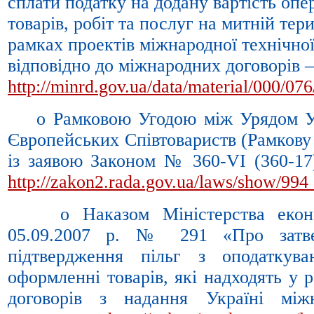
сплати податку на додану вартість опер
товарів, робіт та послуг на митній тери
рамках проектів міжнародної технічно
відповідно до міжнародних договорів –
http://minrd.gov.ua/data/material/000/07
o Рамковою Угодою між Урядом Ук
Європейських Співтовариств (Рамкову
із заявою Законом № 360-VI (360-17)
http://zakon2.rada.gov.ua/laws/show/994
o Наказом Міністерства економ
05.09.2007 р. № 291 «Про затв
підтвердження пільг з оподаткув
оформленні товарів, які надходять у
договорів з надання Україні міжн