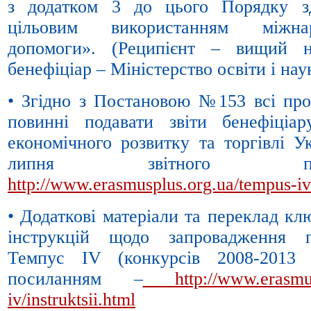
з додатком 3 до цього Порядку з
цільовим використанням міжнар
допомоги». (Реципієнт – вищий н
бенефіціар – Міністерство освіти і нау
• Згідно з Постановою №153 всі про
повинні подавати звіти бенефіціар
економічного розвитку та торгівлі У
липня звітного 
http://www.erasmusplus.org.ua/tempus-iv/
• Додаткові матеріали та переклад кл
інструкцій щодо запровадження п
Темпус IV (конкурсів 2008-2013 
посиланням –
http://www.erasmu
iv/instruktsii.html