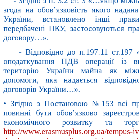
- Згідно з п. 3.2 ст. 3 «…якщо міжн
згода на обов’язковість якого нада
України, встановлено інші пра
передбачені ПКУ, застосовуються пр
договору…».
- Відповідно до п.197.11 ст.197 «
оподаткування ПДВ операції із в
територію України майна як міжн
допомоги, яка надається відповід
договорів України…».
• Згідно з Постановою №153 всі п
повинні бути обов’язково зареєстров
економічного розвитку та тор
http://www.erasmusplus.org.ua/tempus-iv/