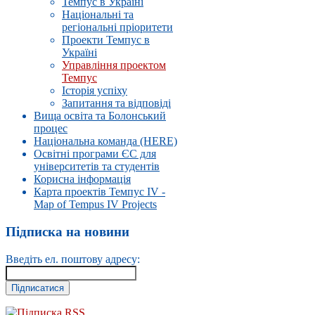
Темпус в Україні
Національні та
регіональні пріоритети
Проекти Темпус в
Україні
Управлiння проектом
Темпус
Історія успіху
Запитання та відповіді
Вища освіта та Болонський
процес
Національна команда (HERE)
Освітні програми ЄС для
університетів та студентів
Корисна інформація
Карта проектів Темпус IV -
Map of Tempus IV Projects
Підписка на новини
Введіть ел. поштову адресу:
Підписка RSS