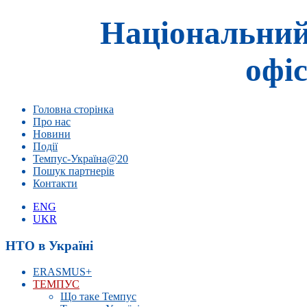
Національний
офіс
Головна сторінка
Про нас
Новини
Події
Темпус-Україна@20
Пошук партнерів
Контакти
ENG
UKR
НТО в Україні
ERASMUS+
ТЕМПУС
Що таке Темпус