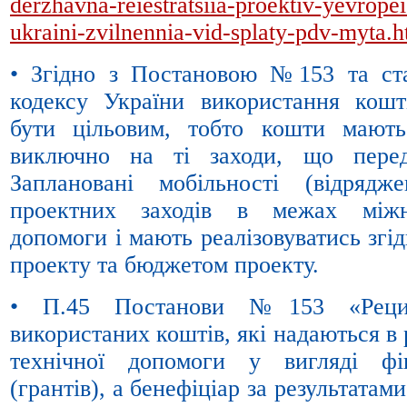
derzhavna-reiestratsiia-proektiv-yevrope
ukraini-zvilnennia-vid-splaty-pdv-myta.h
• Згідно з Постановою №153 та ст
кодексу України використання кошт
бути цільовим, тобто кошти мають
виключно на ті заходи, що перед
Заплановані мобільності (відряд
проектних заходів в межах міжна
допомоги і мають реалізовуватись згід
проекту та бюджетом проекту.
• П.45 Постанови №153 «Рецип
використаних коштів, які надаються в
технічної допомоги у вигляді фі
(грантів), а бенефіціар за результатам