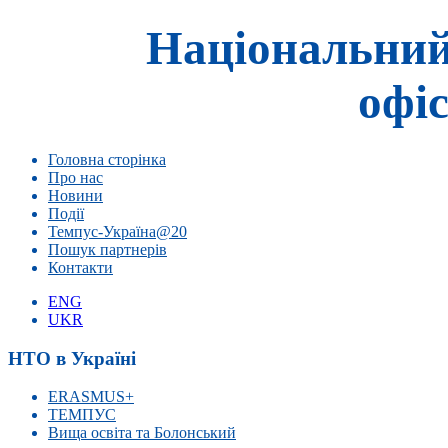
Національний
офіс
Головна сторінка
Про нас
Новини
Події
Темпус-Україна@20
Пошук партнерів
Контакти
ENG
UKR
НТО в Україні
ERASMUS+
ТЕМПУС
Вища освіта та Болонський