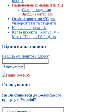
процес
Національна команда (HERE)
Склад і завдання
Заходи і матеріали
Освітні програми ЄС для
університетів та студентів
Корисна інформація
Карта проектів Темпус IV -
Map of Tempus IV Projects
Підписка на новини
Введіть ел. поштову адресу:
Підписка RSS
Голосування
Як Ви ставитеся до Болонського
процесу в Україні?
позитивно