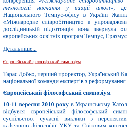
конференція
«Міжнародне співробітництво 
технологій навчання у вищій школі»
, де
Національного Темпус-офісу в Україні Жанна
«Міжнародне співробітництво в упровадженн
дослідницькій підготовці» вона звернула о
європейських освітніх програм Темпус, Еразмус
Детальніше...
Європейський філософський симпозіум
Тарас Добко, перший проректор, Український Ка
національної команди експертів з реформування 
Європейський філософський симпозіум
10-11 вересня 2010 року
в Українському Катол
відбувся європейський філософський симпо
суспільство: сучасні виклики з перспектив
кафедрою філософії УКУ та Світовим конгрес