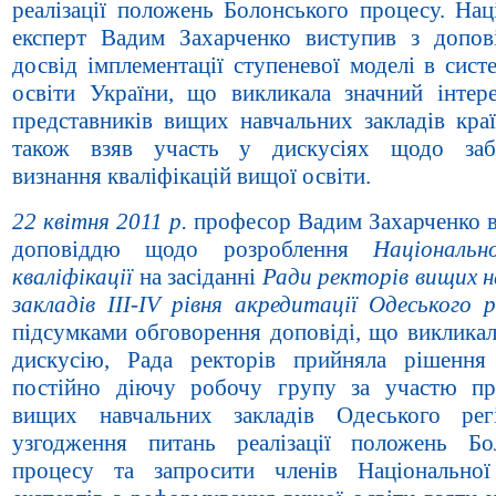
реалізації положень Болонського процесу. Нац
експерт Вадим Захарченко виступив з допо
досвід імплементації ступеневої моделі в сис
освіти України, що викликала значний інтер
представників вищих навчальних закладів кра
також взяв участь у дискусіях щодо забе
визнання кваліфікацій вищої освіти.
22 квітня 2011 р.
професор Вадим Захарченко в
доповіддю щодо розроблення
Національн
кваліфікації
на засіданні
Ради ректорів вищих н
закладів ІІІ-IV рівня акредитації Одеського р
підсумками обговорення доповіді, що викликал
дискусію, Рада ректорів прийняла рішення
постійно діючу робочу групу за участю пр
вищих навчальних закладів Одеського рег
узгодження питань реалізації положень Бо
процесу та запросити членів Національно