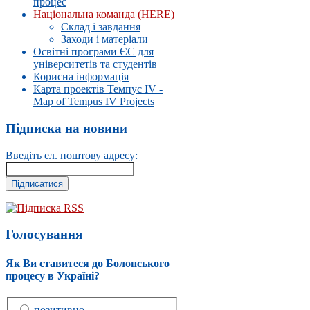
процес
Національна команда (HERE)
Склад і завдання
Заходи і матеріали
Освітні програми ЄС для
університетів та студентів
Корисна інформація
Карта проектів Темпус IV -
Map of Tempus IV Projects
Підписка на новини
Введіть ел. поштову адресу:
Підписка RSS
Голосування
Як Ви ставитеся до Болонського
процесу в Україні?
позитивно