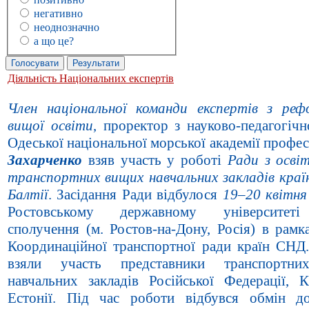
негативно
неоднозначно
а що це?
Діяльність Національних експертів
Член національної команди експертів з реф
вищої освіти
, проректор з науково-педагогічн
Одеської національної морської академії профе
Захарченко
взяв участь у роботі
Ради з освіт
транспортних вищих навчальних закладів кра
Балтії
. Засідання Ради відбулося
19–20 квітня
Ростовському державному університет
сполучення (м. Ростов-на-Дону, Росія) в рамк
Координаційної транспортної ради країн СНД.
взяли участь представники транспортн
навчальних закладів Російської Федерації, Ка
Естонії. Під час роботи відбувся обмін д