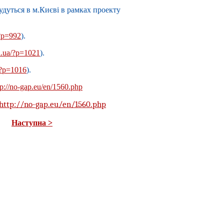
удуться в м.Києві в рамках проекту
/?p=992
).
pi.ua/?p=1021
).
a/?p=1016
).
tp://no-gap.eu/en/1560.php
http://no-gap.eu/en/1560.php
Наступна >