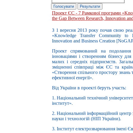
Проект ЄС - 7 Рамкової програми «Know
the Gap Between Research, Innovation and
З 1 вересня 2013 року почав свою реа
«Knowledge Transfer Community to 
Innovation and Business Creation [NoGAP
Проект спрямований на подолання 
інноваціями і створенням бізнесу для
малих і середніх підприємств. Зага
зміцненні співпраці між ЄС та країн
«Створення спільного простору знань т
ефективної енергії».
Від України в проекті беруть участь:
1. Національний технічний університе
інститут».
2. Національний інформаційний центр з
науки і технологій (НІП України).
3. Інститут електрозварювання імені 