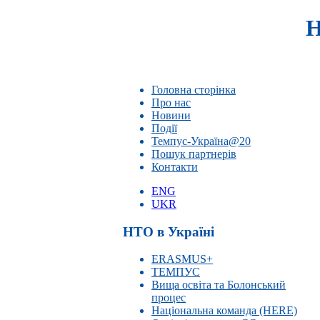
Н
Головна сторінка
Про нас
Новини
Події
Темпус-Україна@20
Пошук партнерів
Контакти
ENG
UKR
НТО в Україні
ERASMUS+
ТЕМПУС
Вища освіта та Болонський
процес
Національна команда (HERE)