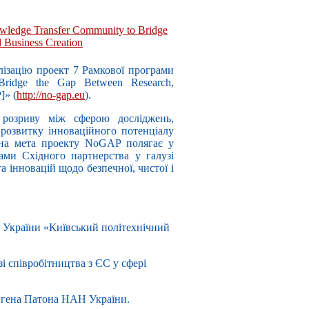
ledge Transfer Community to Bridge
 Business Creation
лізацію проект 7 Рамкової програми
Bridge the Gap Between Research,
]» (
http://no-gap.eu
).
розриву між сферою досліджень,
 розвитку інноваційного потенціалу
льна мета проекту NoGAP полягає у
ами Східного партнерства у галузі
а інновацій щодо безпечної, чистої і
т України «Київський політехнічний
і співробітництва з ЄС у сфері
Євгена Патона НАН України.