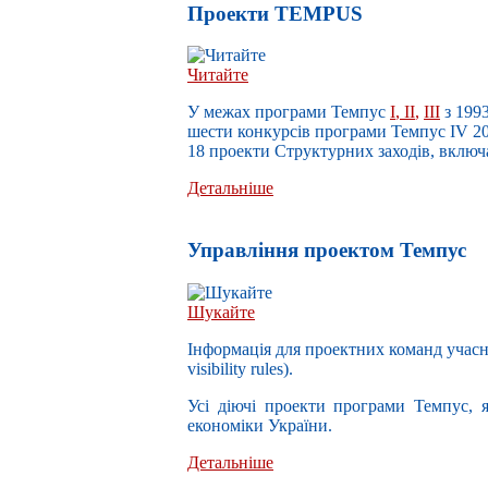
Проекти TEMPUS
Читайте
У межах п
рограми Темпус
I
,
II
,
III
з 199
шести конкурсів програми Темпус IV 200
18 проекти Структурних заходів,
включа
Детальніше
Управлiння проектом Темпус
Шукайте
Інформація для проектних команд учасн
visibility rules).
Усі діючі проекти програми Темпус, я
економіки України.
Детальніше