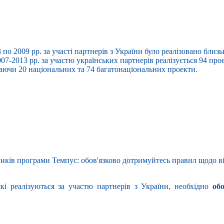
3 по 2009 рр. за участі партнерів з України було реалізовано близ
7-2013 рр. за участю українських партнерів реалізується 94 прое
ючи 20 національних та 74 багатонаціональних проекти.
иків програми Темпус: обов'язково дотримуйтесь правил щодо ві
кі реалізуються за участю партнерів з України, необхідно
об