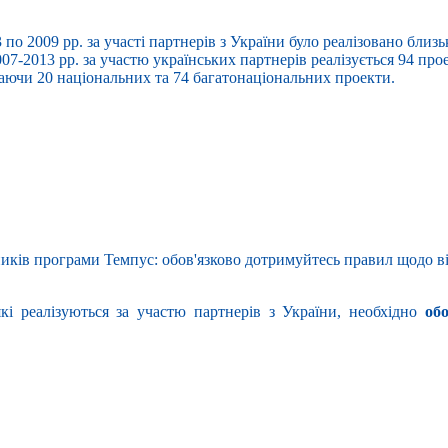
3 по 2009 рр. за участі партнерів з України було реалізовано близ
7-2013 рр. за участю українських партнерів реалізується 94 прое
ючи 20 національних та 74 багатонаціональних проекти.
иків програми Темпус: обов'язково дотримуйтесь правил щодо ві
кі реалізуються за участю партнерів з України, необхідно
об