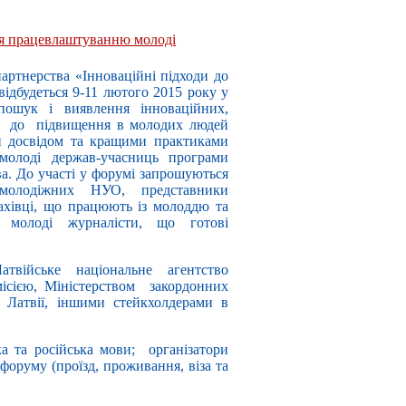
ня працевлаштуванню молоді
ртнерства «Інноваційні підходи до
ідбудеться 9-11 лютого 2015 року у
ошук і виявлення інноваційних,
ів до підвищення в молодих людей
ін досвідом та кращими практиками
молоді держав-учасниць програми
ва. До участі у форумі запрошуються
молодіжних НУО, представники
фахівці, що працюють із молоддю та
, молоді журналісти, що готові
твійське національне агентство
ісією, Міністерством закордонних
и Латвії, іншими стейкхолдерами в
а та російська мови; організатори
форуму (проїзд, проживання, віза та