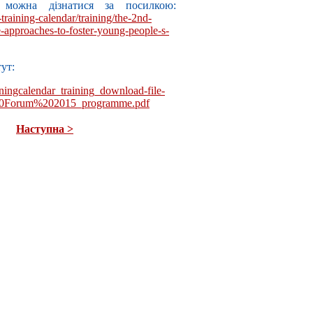
 можна дізнатися за посилкою:
training-calendar/training/the-2nd-
e-approaches-to-foster-young-people-s-
ут:
iningcalendar_training_download-file-
20Forum%202015_programme.pdf
Наступна >