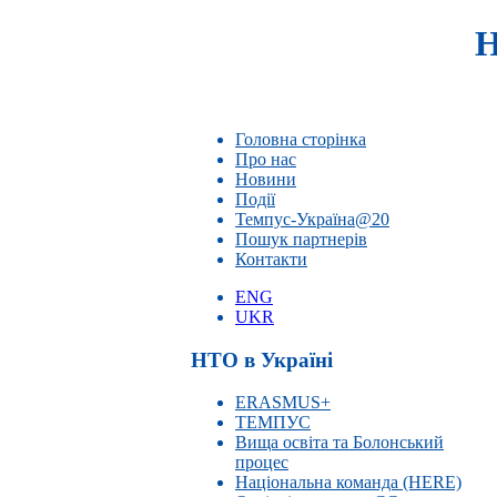
Н
Головна сторінка
Про нас
Новини
Події
Темпус-Україна@20
Пошук партнерів
Контакти
ENG
UKR
НТО в Україні
ERASMUS+
ТЕМПУС
Вища освіта та Болонський
процес
Національна команда (HERE)