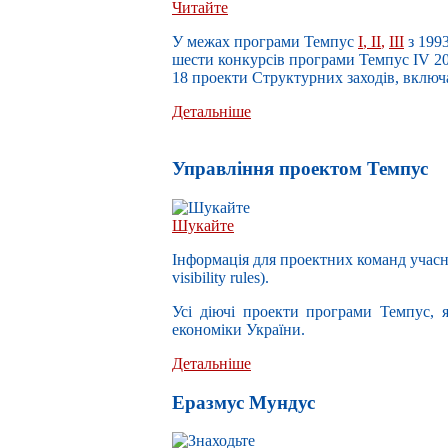
Читайте
У межах п
рограми Темпус
I
,
II
,
III
з 199
шести конкурсів програми Темпус IV 200
18 проекти Структурних заходів,
включа
Детальніше
Управлiння проектом Темпус
Шукайте
Інформація для проектних команд учасн
visibility rules).
Усі діючі проекти програми Темпус, я
економіки України.
Детальніше
Еразмус Мундус