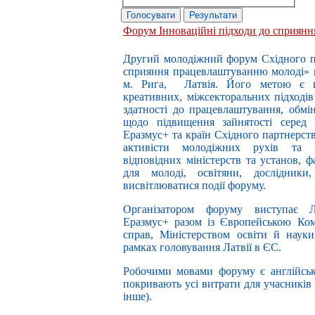
Форум Інноваційні підходи до сприян
Другий молодіжний форум Східного па
сприяння працевлаштуванню молоді» в
м. Рига, Латвія. Його метою є п
креативних, міжсекторальних підход
здатності до працевлаштування, обм
щодо підвищення зайнятості серед 
Еразмус+ та країн Східного партнерст
активісти молодіжних рухів та 
відповідних міністерств та установ, 
для молоді, освітяни, дослідники
висвітлюватися події форуму.
Організатором форуму виступає Ла
Еразмус+ разом із Європейською Ком
справ, Міністерством освіти й наук
рамках головування Латвії в ЄС.
Робочими мовами форуму є англійськ
покривають усі витрати для учасників 
інше).