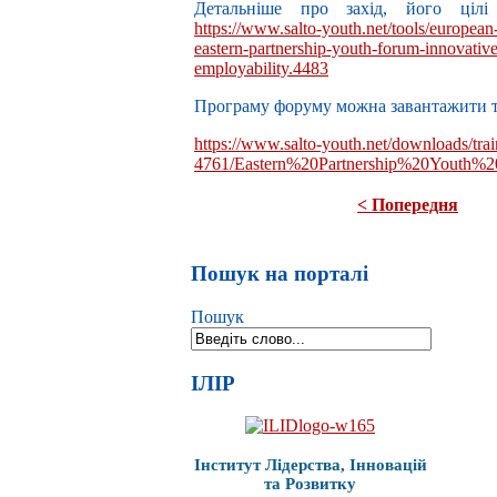
Детальніше про захід, його цілі
https://www.salto-youth.net/tools/european-
eastern-partnership-youth-forum-innovativ
employability.4483
Програму форуму можна завантажити т
https://www.salto-youth.net/downloads/tra
4761/Eastern%20Partnership%20Youth%
< Попередня
Пошук на порталі
Пошук
ІЛІР
Інститут Лідерства, Інновацій
та Розвитку