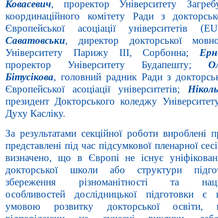
Ковасевич
, проректор Університету Загреб
координаційного комітету Ради з докторськ
Європейської асоціації університетів (
Саватовськи
, директор докторської мовн
Університету Парижу ІІІ, Сорбонна;
Ерн
проректор Університету Будапешту;
О
Бітусікова
, головний радник Ради з докторськ
Європейської асоціації університетів;
Нікол
президент Докторського коледжу Університет
Духу Касліку.
За результатами секційної роботи вироблені п
представлені під час підсумкової пленарної сесі
визначено, що в Європі не існує уніфікован
докторської школи або структури підго
збереження різноманітності та наці
особливостей дослідницької підготовки є
умовою розвитку докторської освіти,