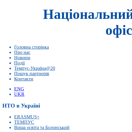
Національний
офіс
Головна сторінка
Про нас
Новини
Події
Темпус-Україна@20
Пошук партнерів
Контакти
ENG
UKR
НТО в Україні
ERASMUS+
ТЕМПУС
Вища освіта та Болонський