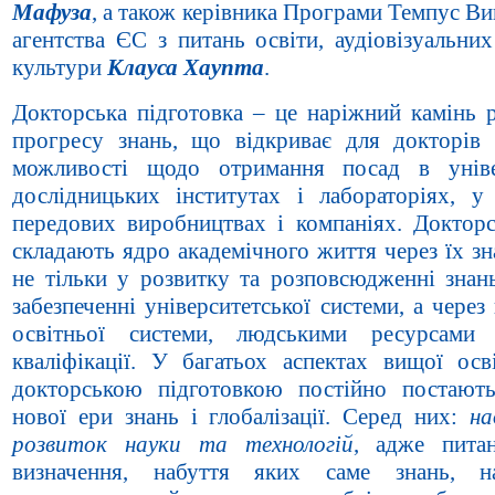
Мафуза
, а також керівника Програми Темпус В
агентства ЄС з питань освіти, аудіовізуальних
культури
Клауса Хаупта
.
Докторська підготовка – це наріжний камінь р
прогресу знань, що відкриває для докторів 
можливості щодо отримання посад в уніве
дослідницьких інститутах і лабораторіях, у
передових виробництвах і компаніях. Докторсь
складають ядро академічного життя через їх з
не тільки у розвитку та розповсюдженні знань
забезпеченні університетської системи, а через н
освітньої системи, людськими ресурсами 
кваліфікації. У багатьох аспектах вищої осв
докторською підготовкою постійно постают
нової ери знань і глобалізації. Серед них:
на
розвиток науки та технологій
, адже пита
визначення, набуття яких саме знань, н