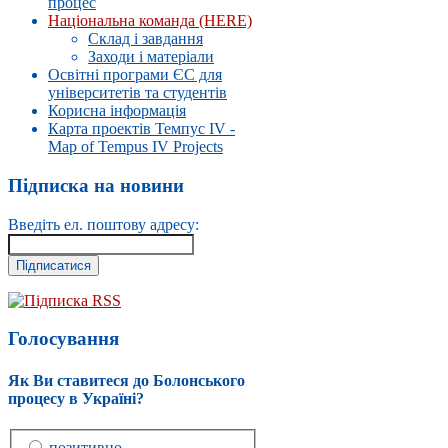
процес
Національна команда (HERE)
Склад і завдання
Заходи і матеріали
Освітні програми ЄС для
університетів та студентів
Корисна інформація
Карта проектів Темпус IV -
Map of Tempus IV Projects
Підписка на новини
Введіть ел. поштову адресу:
Підписка RSS
Голосування
Як Ви ставитеся до Болонського
процесу в Україні?
позитивно