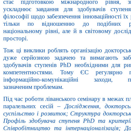
стає підготовкою міжнародного рівня, з
ускладнює завдання для здобувачів ступен
філософії щодо забезпечення інноваційності їх
тільки по відношенню до подібних р
національному рівні, але й в світовому дослі
просторі.
Тож ці виклики роблять організацію докторськ
дуже серйозною задачею та вимагають заб
здобувачів ступенів PhD
необхідними для ри
компетентностями. Тому ЄС регулярно п
інформаційно-комунікаційні заходи, пр
зазначеним проблемам.
Під час роботи ліванського семінару в межах п
паралельних сесій –
Дослідження, докторсь
суспільство і розвиток; Структура докторськ
Профіль здобувача ступеня PhD та критерії
Співробітництво та інтернаціоналізація; Д