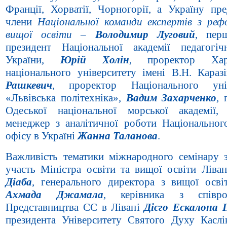
Франції, Хорватії, Чорногорії, а Україну пре
члени
Національної команди експертів з реф
вищої освіти
–
Володимир Луговий
, пер
президент Національної академії педагогі
України,
Юрій Холін
, проректор Харк
національного університету імені В.Н. Караз
Рашкевич
, проректор Національного унів
«Львівська політехніка»,
Вадим Захарченко
, 
Одеської національної морської академії
менеджер з аналітичної роботи Національног
офісу в Україні
Жанна Таланова
.
Важливість тематики міжнародного семінару з
участь Міністра освіти та вищої освіти Лів
Діаба
, генерального директора з вищої осві
Ахмада Джамала
, керівника з співроб
Представництва ЄС в Лівані
Дієго Ескалона 
президента Університету Святого Духу Касл