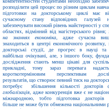
компетентностей студентами необхідно забезпе
розподілити цей процес по різним циклам навча
підготовки на докторському циклі має ві
сучасному стану відповідних галузей 
забезпечувати високий рівень майстерності у с
областях, відмінний від магістерського рівня;
на знаннях економіка
, адже сучасна вищ
знаходиться в центрі економічного розвитку, 
докторські студії, де прогрес в науці та 
найбільш очікувані, але, з іншого боку, фунд
дослідження стають менш цікаві для суспіль
прикладні, тому зараз перевага надаєт
короткотерміновим перспективам дослі
результатів, що створює певний тиск на докторськ
потребує збільшення кількості докторів ф
глобалізація
, адже конкуренція вже є не націо
міжнародною, тобто підготовка докторів 
більше не може бути обмежена національними р