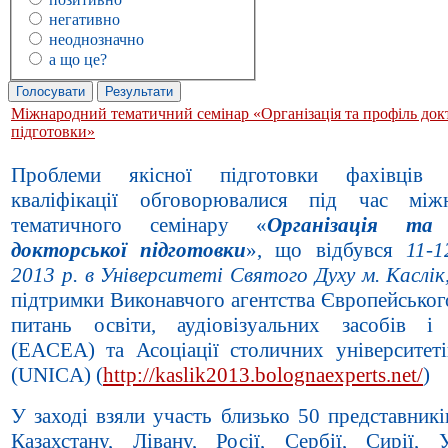
негативно
неоднозначно
а що це?
Міжнародний тематичний семінар «Організація та профіль док
підготовки»
Проблеми якісної підготовки фахівців 
кваліфікації обговорювалися під час між
тематичного семінару «
Організація та
докторської підготовки
», що відбувся
11-1
2013 р. в Університеті Святого Духу м. Каслік
підтримки Виконавчого агентства Європейськог
питань освіти, аудіовізуальних засобів і
(EACEA) та Асоціації столичних університет
(UNICA) (
http://kaslik2013.bolognaexperts.net/
)
У заході взяли участь близько 50 представникі
Казахстану, Лівану, Росії, Сербії, Сирії, 