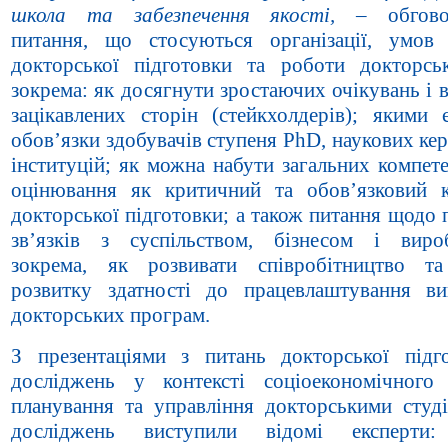
школа та забезпечення якості,
– обгово
питання, що стосуються організації, умов
докторської підготовки та роботи докторсь
зокрема: як досягнути зростаючих очікувань і 
зацікавлених сторін (стейкхолдерів); якими 
обов’язки здобувачів ступеня
PhD, наукових кер
інституцій; як можна набути загальних компет
оцінювання як критичний та обов’язковий 
докторської підготовки; а також питання щодо
зв’язків з суспільством, бізнесом і виро
зокрема, як розвивати співробітництво т
розвитку здатності до працевлаштування ви
докторських програм.
З презентаціями з питань докторської підг
досліджень у контексті соціоекономічного 
планування та управління докторськими студі
досліджень виступили відомі експерт