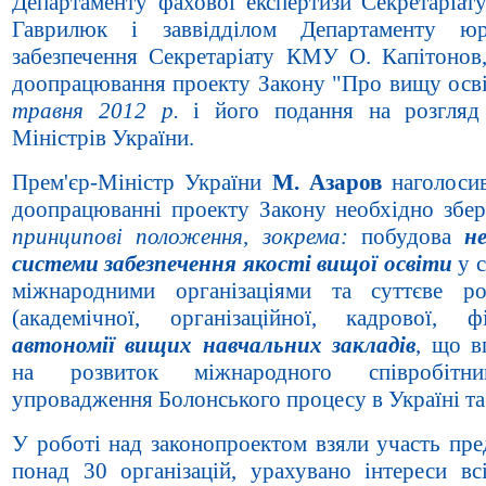
Департаменту фахової експертизи Секретаріа
Гаврилюк і заввідділом Департаменту юр
забезпечення Секретаріату КМУ О. Капітонов
доопрацювання проекту Закону "Про вищу осв
травня 2012 р.
і його подання на розгляд
Міністрів України.
Прем'єр-Міністр України
М. Азаров
наголоси
доопрацюванні проекту Закону необхідно збер
принципові положення, зокрема:
побудова
н
системи забезпечення якості вищої освіти
у с
міжнародними організаціями та суттєве р
(академічної, організаційної, кадрової, фі
автономії вищих навчальних закладів
, що в
на розвиток міжнародного співробітн
упровадження Болонського процесу в Україні та
У роботі над законопроектом взяли участь пре
понад 30 організацій, урахувано інтереси всі