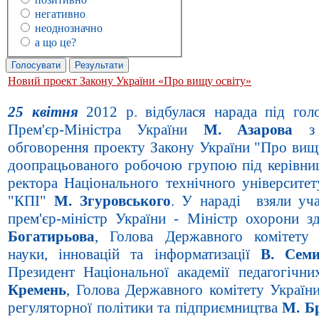
негативно
неоднозначно
а що це?
Новий проект Закону України «Про вищу освіту»
25 квітня
2012 р. відбулася нарада під гол
Прем'єр-Міністра України
М. Азарова
з 
обговорення проекту Закону України "Про вищу
доопрацьованого робочою групою під керівниц
ректора Національного технічного університет
"КПІ"
М. Згуровського
. У нараді взяли уча
прем'єр-міністр України - Міністр охорони 
Богатирьова
, Голова Державного комітету
науки, інновацій та інформатизації
В. Сем
Президент Національної академії педагогічн
Кремень
, Голова Державного комітету України
регуляторної політики та підприємництва
М. Б