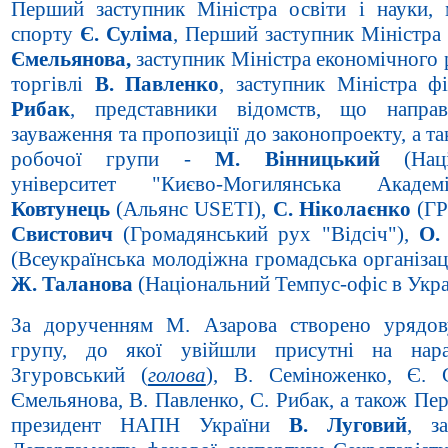
Перший заступник Міністра освіти і науки, 
спорту
Є. Суліма
, Перший заступник Міністра
Ємельянова,
заступник Міністра економічного 
торгівлі
В. Павленко
, заступник Міністра ф
Рибак
,
представники відомств, що направ
зауваження та пропозиції до законопроекту, а т
робочої групи -
М. Вінницький
(Наці
університет "Києво-Могилянська Акаде
Ковтунець
(Альянс USETI),
С. Ніколаєнко
(Г
Свистович
(Громадянський рух "Відсіч"),
О.
(Всеукраїнська молодіжна громадська організа
Ж. Таланова
(Національний Темпус-офіс в Украї
За дорученням М. Азарова створено урядо
групу, до якої увійшли присутні на нар
Згуровський (
голова
), В. Семіноженко, Є. С
Ємельянова, В. Павленко, С. Рибак, а також Пе
президент НАПН України
В. Луговий
, за