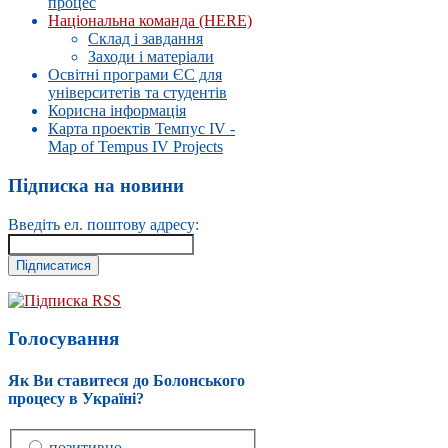
процес
Національна команда (HERE)
Склад і завдання
Заходи і матеріали
Освітні програми ЄС для
університетів та студентів
Корисна інформація
Карта проектів Темпус IV -
Map of Tempus IV Projects
Підписка на новини
Введіть ел. поштову адресу:
Підписка RSS
Голосування
Як Ви ставитеся до Болонського
процесу в Україні?
позитивно