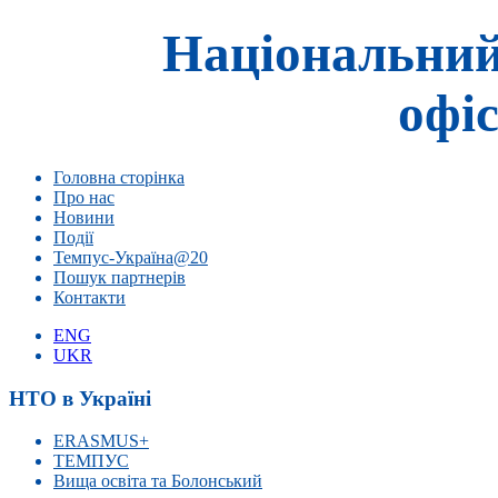
Національний
офіс
Головна сторінка
Про нас
Новини
Події
Темпус-Україна@20
Пошук партнерів
Контакти
ENG
UKR
НТО в Україні
ERASMUS+
ТЕМПУС
Вища освіта та Болонський