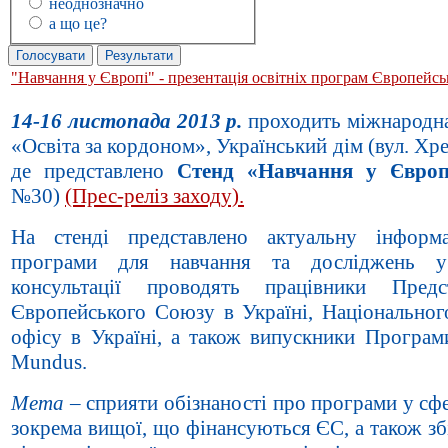
неоднозначно
а що це?
"Навчання у Європі" - презентація освітніх програм Європейс
14-16 листопада 2013 р.
проходить міжнародна
«Освіта за кордоном», Український дім (вул. Хре
де представлено
Стенд «Навчання у Євро
№30)
(Прес-реліз заходу).
На стенді представлено актуальну інформ
програми для навчання та досліджень у
консультації проводять працівники Предс
Європейського Союзу в Україні, Національног
офісу в Україні, а також випускники Програм
Mundus.
Мета
– сприяти обізнаності про програми у сфе
зокрема вищої, що фінансуються ЄС, а також з