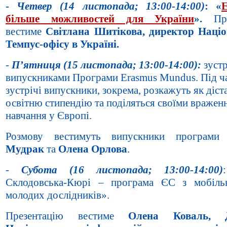
-
Четвер (14 листопада; 13:00-14:00)
: «
більше можливостей для України
».
Пр
вестиме
Світлана Шитікова, директор Наці
Темпус-офісу в Україні.
-
П’ятниця (15 листопада; 13:00-14:00):
зустр
випускниками Програми Erasmus Mundus. Під ч
зустрічі випускники, зокрема, розкажуть як діст
освітню стипендію та поділяться своїми вражен
навчання у Європі.
Розмову вестимуть випускники програм
Мудрак
та
Олена Орлова
.
-
Субота (16 листопада; 13:00-14:00)
Склодовська-Кюрі – програма ЄС з мобіль
молодих дослідників».
Презентацію вестиме
Олена Коваль, Д