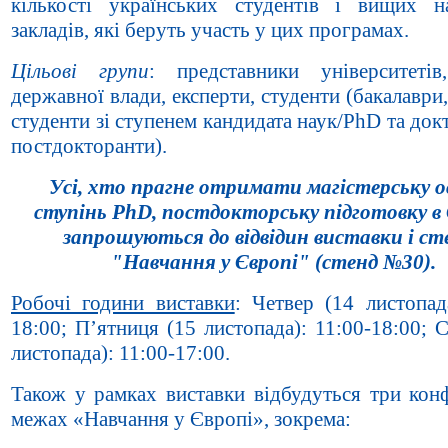
кількості українських студентів і вищих н
закладів, які беруть участь у цих програмах.
Цільові групи
: представники університетів
державної влади, експерти, студенти (бакалаври,
студенти зі ступенем кандидата наук/PhD та док
постдокторанти).
Усі, хто прагне отримати магістерську о
ступінь PhD, постдокторську підготовку в 
запрошуються до відвідин виставки і ст
"Навчання у Європі" (стенд №30).
Робочі години виставки
: Четвер (14 листопад
18:00; П’ятниця (15 листопада): 11:00-18:00; 
листопада): 11:00-17:00.
Також у рамках виставки відбудуться три конф
межах «Навчання у Європі», зокрема: