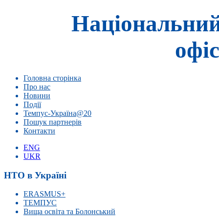
Національний
офіс
Головна сторінка
Про нас
Новини
Події
Темпус-Україна@20
Пошук партнерів
Контакти
ENG
UKR
НТО в Україні
ERASMUS+
ТЕМПУС
Вища освіта та Болонський