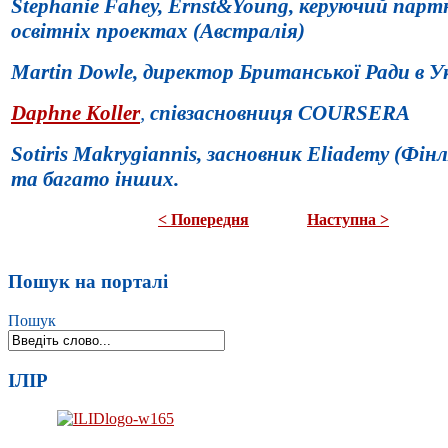
Stephanie
Fahey
,
Ernst
&
Young
, керуючий парт
освітніх проектах (Австралія)
Martin
Dowle
,
директор Британської Ради в У
Daphne Koller
,
співзасновниця
COURSERA
Sotiris
Makrygiannis
, засновник
Eliademy
(Фінл
та багато інших.
< Попередня
Наступна >
Пошук на порталі
Пошук
ІЛІР