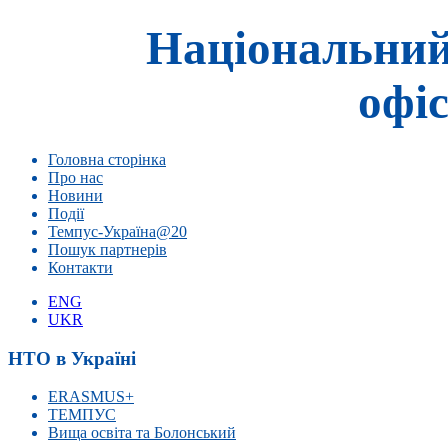
Національний
офіс
Головна сторінка
Про нас
Новини
Події
Темпус-Україна@20
Пошук партнерів
Контакти
ENG
UKR
НТО в Україні
ERASMUS+
ТЕМПУС
Вища освіта та Болонський