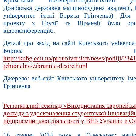
Кримський інженерно-педагогічний унів
Донбаська державна машинобудівна академія, 
університет імені Бориса Грінченка). Для 
проекту з Грузії та Вірменії було орга
відеоконференцію.
Деталі про захід на сайті Київського універси
Бориса Грінчен
http://kubg.edu.ua/prouniversitet/news/podiji/2341
rehionalne-zibrannia-desire.html
Джерело: веб-сайт Київського університету ім
Грінченка
Регіональний семінар «Використання європейсь
досвіду з удосконалення студентської інноваційн
підприємницької діяльності у ВНЗ Україні» в Од
16 травня 2014 року в Одеському націо