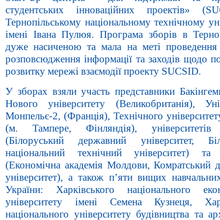
студентських інноваційних проектів» (S
Тернопільському національному технічному уні
імені Івана Пулюя. Програма зборів в Терно
дуже насиченою та мала на меті проведення 
розповсюдження інформації та заходів щодо п
розвитку мережі взаємодії проекту SUCSID.
У зборах взяли участь представники Бакінгем
Нового університету (Великобританія), Уні
Монпельє-2, (Франція), Технічного університе
(м. Тампере, Фінляндія), університетів 
(Білоруський державний університет, Біл
національний технічний університет) та
(Економічна академія Молдови, Комратський 
університет), а також п’яти вищих навчальних
України: Харківського національного еко
університету імені Семена Кузнеця, Харк
національного університету будівництва та ар