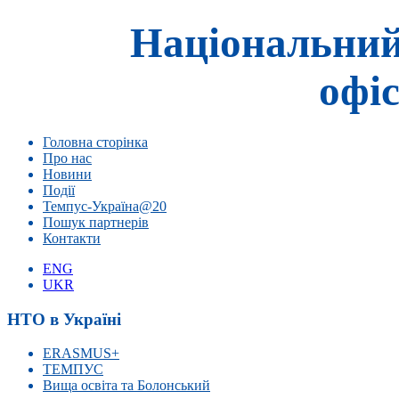
Національний
офіс
Головна сторінка
Про нас
Новини
Події
Темпус-Україна@20
Пошук партнерів
Контакти
ENG
UKR
НТО в Україні
ERASMUS+
ТЕМПУС
Вища освіта та Болонський