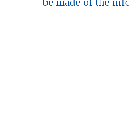
be made of the inf
hair
style
model