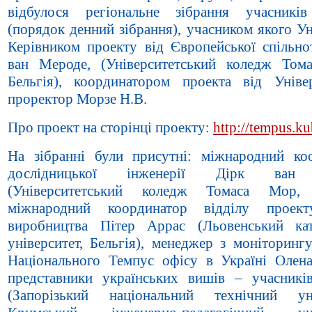
відбулося регіональне зібрання учасникі
(порядок денний зібрання), учасником якого Ун
Керівником проекту від Європейської спільно
ван Мероде, (Університетський коледж Том
Бельгія), координатором проекта від Уніве
проректор Морзе Н.В.
Про проект на сторінці проекту:
http://tempus.ku
На зібранні були присутні: міжнародний ко
дослідницької інженерії Дірк ван
(Університетський коледж Томаса Мор, Б
міжнародний координатор відділу проект
виробництва Пітер Аррас (Льовенський ка
університет, Бельгія), менеджер з моніторинг
Національного Темпус офісу в Україні Олен
представники українських вишів – учасникі
(Запорізький національний технічний уні