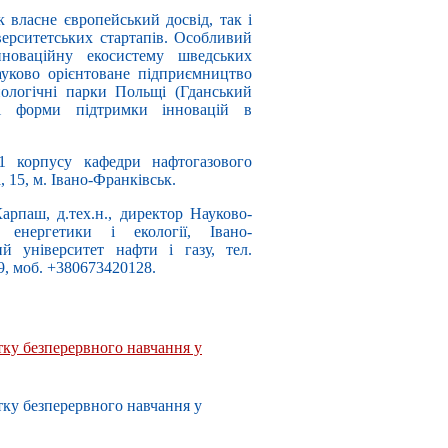
к власне європейський досвід, так і
іверситетських стартапів. Особливий
нноваційну екосистему шведських
науково орієнтоване підприємництво
нологічні парки Польщі (Гданський
ві форми підтримки інновацій в
01 корпусу кафедри нафтогазового
, 15, м. Івано-Франківськ.
рпаш, д.тех.н., директор Науково-
ї енергетики і екології, Івано-
й університет нафти і газу, тел.
9, моб. +380673420128.
ку безперервного навчання у
ку безперервного навчання у