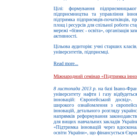
Цілі: формування підприємницько
підприємництва та управління інно
підтримка підприємців-початківців, п
площ і ресурсів для спільної роботи ст
мережі «бізнес - освіта», організація з
активності.
Цільова аудиторія: учні старших класі
університетів, підприємці.
Read more...
Mіжнародний семінар «Підтримка інно
8 листопада 2013 р.
на базі Івано-Фра
університету нафти і газу відбудеть
інновацій: Європейський досвід».
широкого ознайомлення з європейс
інновацій, детального розгляду україн
напрямків реформування законодавств
для вищих навчальних закладів Украї
«Підтримка інновацій через вдоскона
освіти України», що фінансується Євр