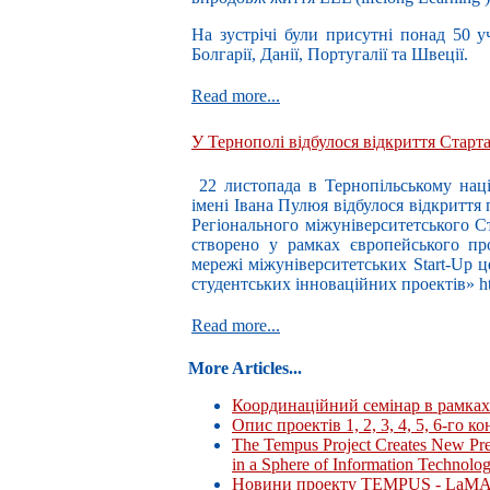
На зустрічі були присутні понад 50 уч
Болгарії, Данії, Португалії та Швеції.
Read more...
У Тернополі відбулося відкриття Старт
22 листопада в Тернопільському наці
імені Івана Пулюя відбулося відкриття
Регіонального міжуніверситетського 
створено у рамках європейського п
мережі міжуніверситетських Start-Up 
студентських інноваційних проектів» http
Read more...
More Articles...
Координаційний семінар в рамка
Опис проектів 1, 2, 3, 4, 5, 6-го 
The Tempus Project Creates New Pre
in a Sphere of Information Technolog
Новини проекту TEMPUS - La