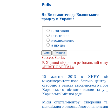
Polls
Як Ви ставитеся до Болонського
процесу в Україні?
позитивно
негативно
неоднозначно
а що це?
Success Stories
В Харкові відкрився регіональний між
«FIRST CAPITAL»
15 жовтня 2013 в ХНЕУ відбул
міжуніверситетського Start-up центр
створено в рамках європейського пр
Харківського міського голови та упр
Харківської міської ради.
Місія стартап-центру: створення т
молодіжного інноваційного підприємн