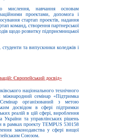
го мислення, навчання основам
ваційними проектами, допомога і
росування стартап проектів, надання
артап команд, створення партнерської
аходів щодо розвитку підприємницької
в, студенти та випускники коледжів і
вацій: Європейський досвід»
нківського національного технічного
ся міжнародний семінар «Підтримка
 Семінар організований з метою
ьким досвідом в сфері підтримки
ських реалій в цій сфері, вироблення
а України та управлінських рішень
ни в рамках проекту TEMPUS 530158
лення законодавства у сфері вищої
опейським Союзом.