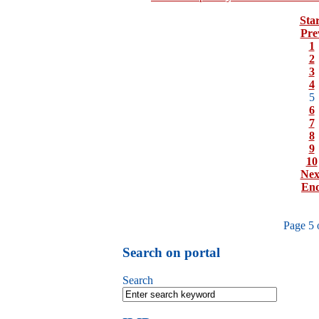
Star
Pre
1
2
3
4
5
6
7
8
9
10
Nex
En
Page 5 
Search on portal
Search