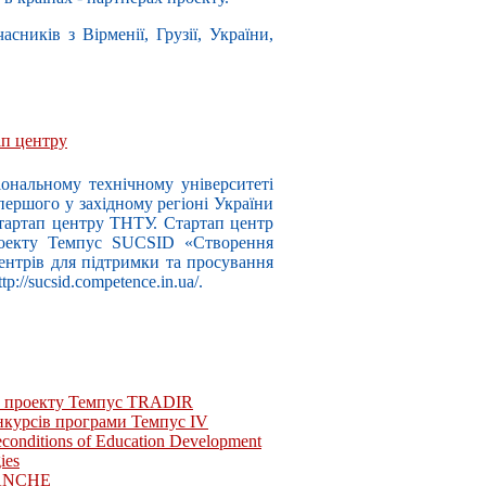
асників з Вірменії, Грузії, України,
ап центру
ональному технічному університеті
 першого у західному регіоні України
Стартап центру ТНТУ. Стартап центр
роекту Темпус SUCSID «Створення
центрів для підтримки та просування
://sucsid.competence.in.ua/.
х проекту Темпус TRADIR
конкурсів програми Темпус IV
conditions of Education Development
ies
MANCHE