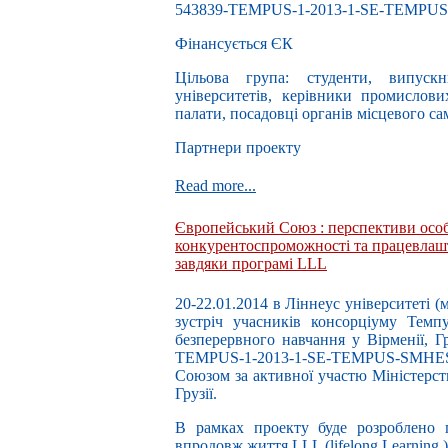
543839-TEMPUS-1-2013-1-SE-TEMPU
Фінансується ЄК
Цільова група: студенти, випускн
університетів, керівники промислови
палати, посадовці органів місцевого с
Партнери проекту
Read more...
Європейський Союз : перспективи особ
конкурентоспроможності та працевлаш
завдяки програмі LLL
20-22.01.2014 в Ліннеус університеті (м
зустріч учасників консорціуму Тем
безперервного навчання у Вірменії, Г
TEMPUS-1-2013-1-SE-TEMPUS-SMHES,
Союзом за активної участю Міністерств
Грузії.
В рамках проекту буде розроблено п
впродовж життя LLL (lifelong Learning )