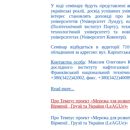
У ході семінару будуть представлені я
українські реалії, досвід успішних ун
інтерес становлять доповіді про і
університетів (Університет Лунду), 
(Політехнічний інститут Порту), тех
технологічний університет) та но
університетах (Університет Ковентрі).
Семінар відбудеться в аудиторії 71
обладнання за адресою: вул. Карпатська
Контактна особа
: Максим Олегович Ка
дослідного інституту нафтогазово
Франківський національний технічни
+380(3422)42002, факс. +380(3422)4008
Read more...
Про Темпус проект «Мережа для розвит
Вірменії , Грузії та України (LeAGUe)»
Про Темпус проект «Мережа для розвит
Вірменії , Грузії та України (LeAGUe)»