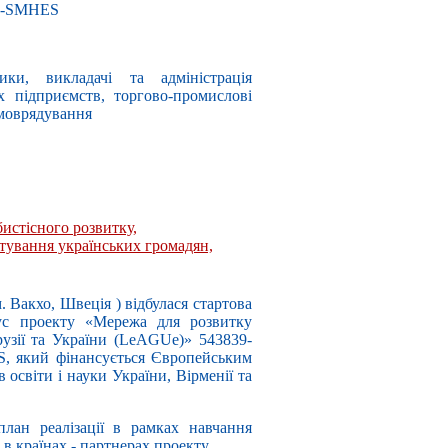
S-SMHES
ики, викладачі та адміністрація
х підприємств, торгово-промислові
амоврядування
истісного розвитку,
тування українських громадян,
. Вакхо, Швеція ) відбулася стартова
пус проекту «Мережа для розвитку
рузії та України (LeAGUe)» 543839-
 який фінансується Європейським
 освіти і науки України, Вірменії та
лан реалізації в рамках навчання
 в країнах - партнерах проекту.