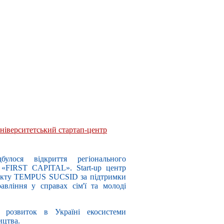
університетський стартап-центр
ося відкриття регіонального
у «FIRST CAPITAL». Start-up центр
оекту TEMPUS SUCSID за підтримки
авління у справах сім'ї та молоді
а розвиток в Україні екосистеми
ицтва.