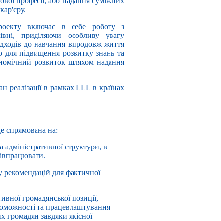
нової професії, або надання суміжних
кар'єру.
роекту включає в себе роботу з
івні, приділяючи особливу увагу
підходів до навчання впродовж життя
но для підвищення розвитку знань та
ономічний розвиток шляхом надання
н реалізації в рамках LLL в країнах
де спрямована на:
а адміністративної структури, в
півпрацювати.
у рекомендацій для фактичної
тивної громадянської позиції,
роможності та працевлаштування
их громадян завдяки якісної