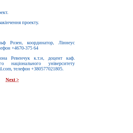
ект.
 закінчення проекту.
ьф Розен, координатор, Ліннеус
лефон +4670-375 64
она Ревенчук к.т.н, доцент каф.
го національного університету
il.com, телефон +380577021805.
Next >