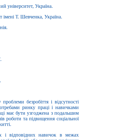
ий університет, Україна.
 імені Т. Шевченка, Україна.
нія.
.
.
проблеми безробіття і відсутності
потребами ринку праці і навичками
аці має бути узгоджена з подальшим
ів роботи та підвищення соціальної
житті.
 і відповідних навичок в межах