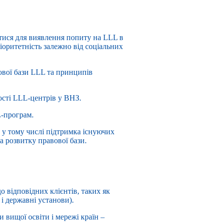
тися для виявлення попиту на LLL в
іоритетність залежно від соціальних
ової бази LLL та принципів
ості LLL-центрів у ВНЗ.
L-програм.
, у тому числі підтримка існуючих
а розвитку правової бази.
о відповідних клієнтів, таких як
 і державні установи).
 вищої освіти і мережі країн –