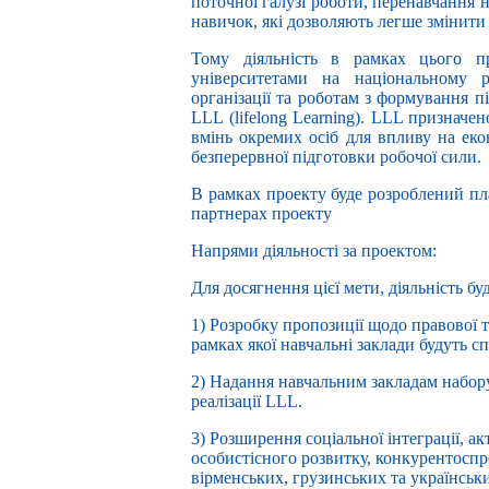
поточної галузі роботи, перенавчання 
навичок, які дозволяють легше змінити 
Тому діяльність в рамках цього п
університетами на національному р
організації та роботам з формування 
LLL (lifelong Learning). LLL призначе
вмінь окремих осіб для впливу на ек
безперервної підготовки робочої сили.
В рамках проекту буде розроблений пла
партнерах проекту
Напрями діяльності за проектом:
Для досягнення цієї мети, діяльність бу
1) Розробку пропозиції щодо правової т
рамках якої навчальні заклади будуть с
2) Надання навчальним закладам набор
реалізації LLL.
3) Розширення соціальної інтеграції, ак
особистісного розвитку, конкурентосп
вірменських, грузинських та українськ