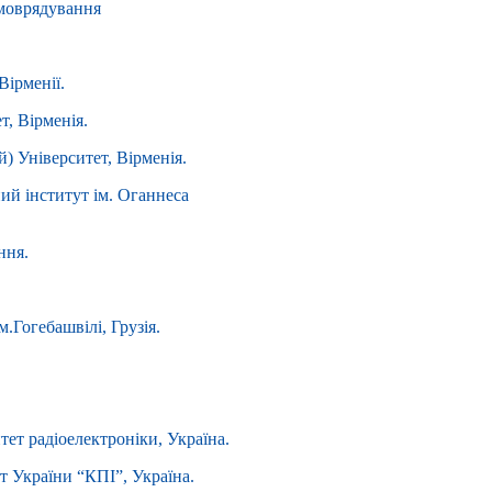
амоврядування
Вірменії.
т, Вірменія.
) Університет, Вірменія.
ий інститут ім. Оганнеса
ння.
.Гогебашвілі, Грузія.
тет радіоелектроніки, Україна.
т України “КПІ”, Україна.