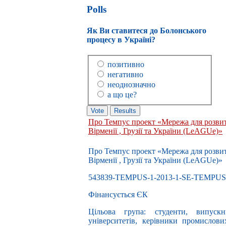
Polls
Як Ви ставитеся до Болонського
процесу в Україні?
позитивно
негативно
неоднозначно
а що це?
Про Темпус проект «Мережа для розвит
Вірменії , Грузії та України (LeAGUe)»
Про Темпус проект «Мережа для розвит
Вірменії , Грузії та України (LeAGUe)»
543839-TEMPUS-1-2013-1-SE-TEMPU
Фінансується ЄК
Цільова група: студенти, випускн
університетів, керівники промислови