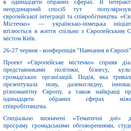
в одинадцяти обраних сферах. В інтеракт
неординарний спосіб тут популяризув
європейської інтеграції та співробітництва. «Є
Містечко» — українсько-німецька ініціат
втілюється в життя спільно з Європейським 
містом Київ.
26-27 червня - конференція "Навчання в Європі"
Проект «Європейське містечко» сприяв ді
представниками політики, бізнесу, кул
громадських організацій. Подія, яка тривал
презентувала нову, далекоглядну, іннова
різноманітну Європу, а також найкращі п
одинадцяти обраних сферах міжна
співробітництва.
Спеціально визначені «Тематичні дні» д
програму громадськими обговореннями, студ