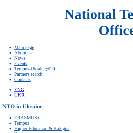
National T
Offic
Main page
About us
News
Events
Tempus-Ukraine@20
Partners search
Contacts
ENG
UKR
NTO in Ukraine
ERASMUS+
Tempus
Higher Education & Bologna