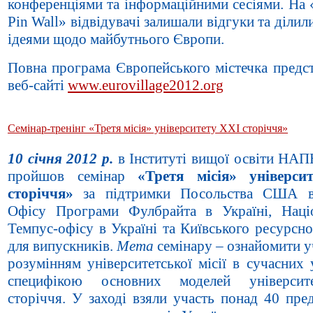
конференціями та інформаційними сесіями. На 
Pin Wall» відвідувачі залишали відгуки та ділил
ідеями щодо майбутнього Європи.
Повна програма Європейського містечка предст
веб-сайті
www.eurovillage2012.org
Семінар-тренінг «Третя місія» університету ХХІ сторіччя»
10 січня 2012 р.
в Інституті вищої освіти НАП
пройшов семінар
«Третя місія» універси
сторіччя»
за підтримки Посольства США в 
Офісу Програми Фулбрайта в Україні, Наці
Темпус-офісу в Україні та Київського ресурсн
для випускників.
Мета
семінару – ознайомити у
розумінням університетської місії в сучасних
специфікою основних моделей універси
сторіччя. У заході взяли участь понад 40 пре