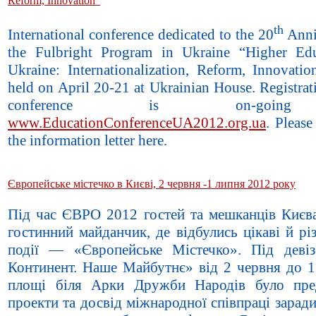
Reform, Innovation”
th
International conference dedicated to the 20
Anni
the Fulbright Program in Ukraine “Higher Edu
Ukraine: Internationalization, Reform, Innovatio
held on April 20-21 at Ukrainian House. Registrat
conference is on-goi
www.EducationConferenceUA2012.org.ua
. Pleas
the information letter here.
Європейське містечко в Києві, 2 червня -1 липня 2012 року
Під час ЄВРО 2012 гостей та мешканців Києв
гостинний майданчик, де відбулись цікаві й рі
події — «Європейське Містечко». Під дев
Континент. Наше Майбутнє» від 2 червня до 1
площі біля Арки Дружби Народів було пре
проекти та досвід міжнародної співпраці зарад