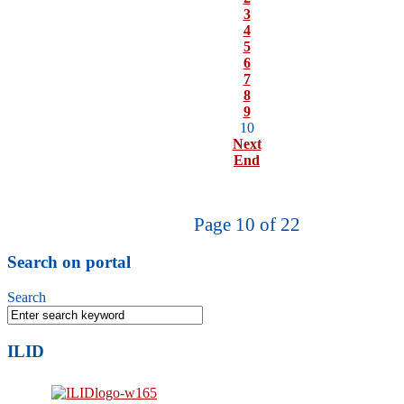
3
4
5
6
7
8
9
10
Next
End
Page 10 of 22
Search on portal
Search
ILID