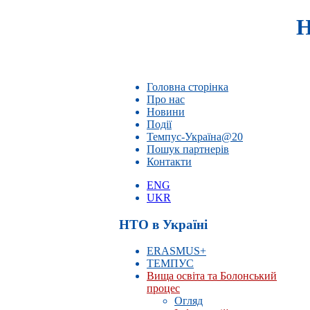
Н
Головна сторінка
Про нас
Новини
Події
Темпус-Україна@20
Пошук партнерів
Контакти
ENG
UKR
НТО в Україні
ERASMUS+
ТЕМПУС
Вища освіта та Болонський
процес
Огляд