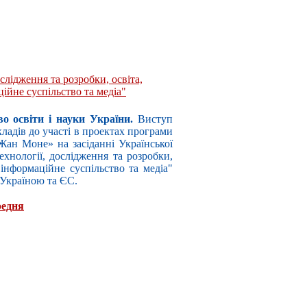
слідження та розробки, освіта,
ційне суспільство та медіа"
во освіти і науки України.
Виступ
адів до участі в проектах програми
ан Моне» на засіданні Української
хнології, дослідження та розробки,
, інформаційне суспільство та медіа"
 Україною та ЄС.
редня