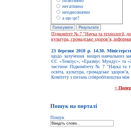
позитивно
негативно
неоднозначно
а що це?
Підкомітет № 7 "Наука та технології, до
культура, громадське здоров’я, інформа
23 березня 2010 р. 14.30. Міністерст
щодо залучення вищих навчальних закл
ЄС «Темпус», «Еразмус Мундус» та «Ж
частини Підкомітету № 7 "Наука та те
освіта, культура, громадське здоров’я
Комітету з питань співробітництва між
< Попе
Пошук на порталі
Пошук