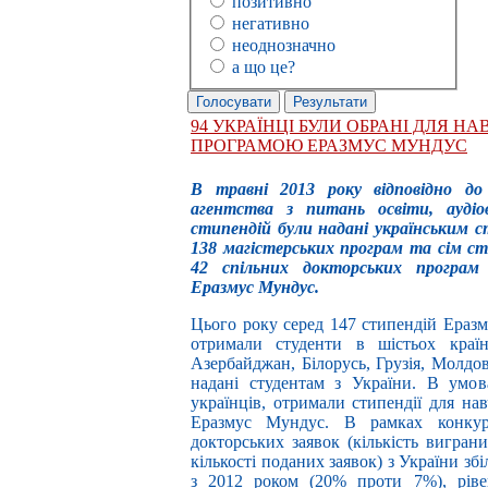
позитивно
негативно
неоднозначно
а що це?
94 УКРАЇНЦІ БУЛИ ОБРАНІ ДЛЯ НА
ПРОГРАМОЮ ЕРАЗМУС МУНДУС
В травні 2013 року відповідно до
агентства з питань освіти, аудіов
стипендій були надані українським с
138 магістерських програм та сім ст
42 спільних докторських програм 
Еразмус Мундус.
Цього року серед 147 стипендій Еразм
отримали студенти в шістьох країн
Азербайджан, Білорусь, Грузія, Молдов
надані студентам з України. В умов
українців, отримали стипендії для н
Еразмус Мундус. В рамках конкур
докторських заявок (кількість вигран
кількості поданих заявок) з України з
з 2012 роком (20% проти 7%), ріве