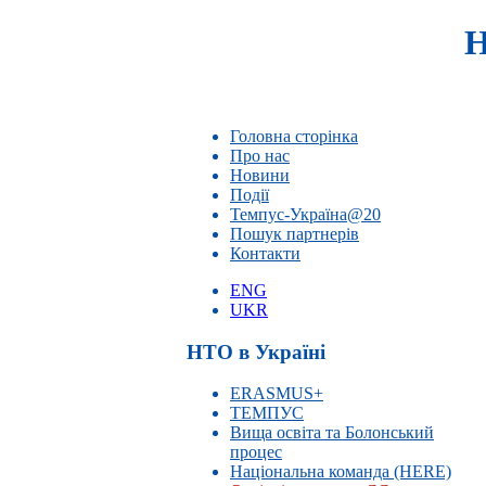
Н
Головна сторінка
Про нас
Новини
Події
Темпус-Україна@20
Пошук партнерів
Контакти
ENG
UKR
НТО в Україні
ERASMUS+
ТЕМПУС
Вища освіта та Болонський
процес
Національна команда (HERE)