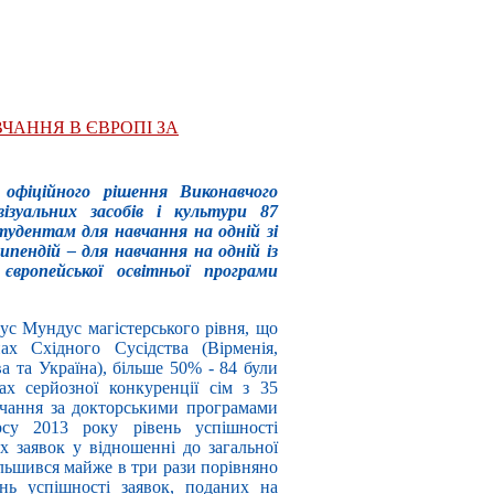
ВЧАННЯ В ЄВРОПІ ЗА
 офіційного рішення Виконавчого
ізуальних засобів і культури 87
тудентам для навчання на одній зі
ипендій – для навчання на одній із
європейської освітньої програми
ус Мундус магістерського рівня, що
ах Східного Сусідства (Вірменія,
а та Україна), більше 50% - 84 були
ах серйозної конкуренції сім з 35
авчання за докторськими програмами
су 2013 року рівень успішності
их заявок у відношенні до загальної
більшився майже в три рази порівняно
нь успішності заявок, поданих на