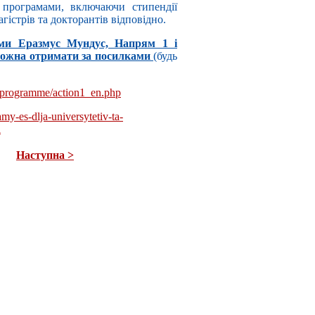
програмами, включаючи стипендії
істрів та докторантів відповідно.
ми Еразмус Мундус, Напрям 1 і
можна отримати за посилками
(будь
s/programme/action1_en.php
my-es-dlja-universytetiv-ta-
l
Наступна >