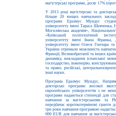
магістерські програми, досяг 17% (прот
У 2013 році магістерські та докторсь
більше 20 вищих навчальних закладі
програми Еразмус Мундус студен
університету імені Тараса Шевченка, 
Могилянська академія», Національног
«Київський політехнічний інстит
університету імені Івана Франка, 
університету імені Олеся Гончара т
України отримали можливість навчатися
Франції, Великобританії та інших краї
динаміку, викладання іспанської мов
господарство, інженерію, конструюванн
та право, російські, центральноєвропе
інші науки.
Програма Еразмус Мундус, Напрям
докторські програми високої якос
європейських університетів з не мен
програми надаються стипендії для сту
навчання за магістерськими та P
передбачає короткотермінові гранти д
три роки навчання програмою надається
000 EUR для навчання за магістерськ