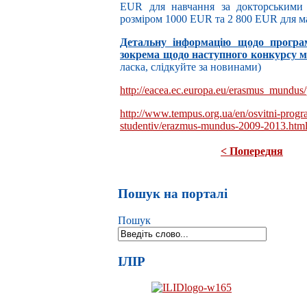
EUR для навчання за докторськими 
розміром 1000 EUR та 2 800 EUR для маг
Детальну інформацію щодо програ
зокрема щодо наступного конкурсу 
ласка, слідкуйте за новинами)
http://eacea.ec.europa.eu/erasmus_mundu
http://www.tempus.org.ua/en/osvitni-progra
studentiv/erazmus-mundus-2009-2013.htm
< Попередня
Пошук на порталі
Пошук
ІЛІР