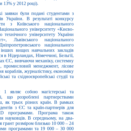
и 13% у 2012 році).
кі заявки були подані студентами з
в України. В результаті конкурсу
ти з Київського національного
Національного університету «Києво-
о технічного університету України
ут», Львівського національного
Дніпропетровського національного
а інших вищих навчальних закладів
 в Нідерландах, Німеччині, Бельгії,
нах ЄС, вивчаючи механіку, системну
и, промисловий менеджмент, лісове
я кораблів, журналістику, економіку
йські та східноєвропейські студії та
 1 являє собою магістерські та
ті, що розроблені партнерствами
ш, як трьох різних країн. В рамках
дентів з ЄС та країн-партнерів для
hD програмами. Програма також
ля науковців. В середньому, на два-
 грант розміром близько 10 000 – 24
ими програмами та 19 000 – 30 000