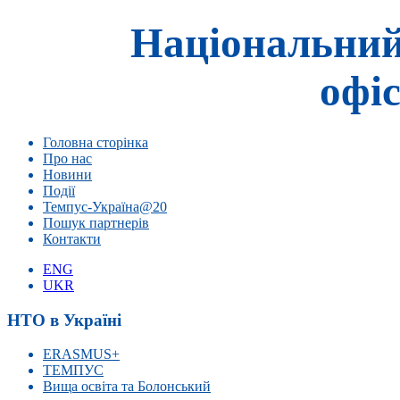
Національний
офіс
Головна сторінка
Про нас
Новини
Події
Темпус-Україна@20
Пошук партнерів
Контакти
ENG
UKR
НТО в Україні
ERASMUS+
ТЕМПУС
Вища освіта та Болонський