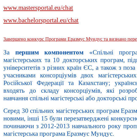
www.mastersportal.eu/chat
www.bachelorsportal.eu/chat
Завершено конкурс Програми Еразмус Мундус та визнано пере
За
першим компонентом
«Спільні програ
магістерських та 10 докторських програм, пі
університетів з різних країн ЄС, а також з по
учасниками консорціумів двох магістерськи
Російської Федерації та Казахстану; українс
входять до складу консорціумів, які розр
навчання спільні магістерські або докторські пр
Серед 30 спільних магістерських програм Ераз
новими, інші 15 були перезатверджені конкурс
починаючи з 2012-2013 навчального року проп
магістерська програма Еразмус Мундус.