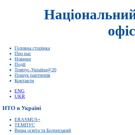
Національний
офіс
Головна сторінка
Про нас
Новини
Події
Темпус-Україна@20
Пошук партнерів
Контакти
ENG
UKR
НТО в Україні
ERASMUS+
ТЕМПУС
Вища освіта та Болонський