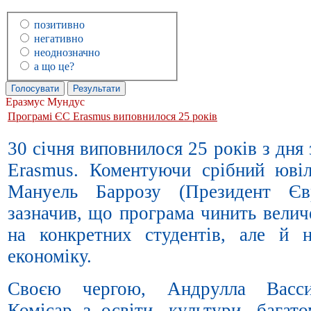
позитивно
негативно
неоднозначно
а що це?
Еразмус Мундус
Програмі ЄС Erasmus виповнилося 25 років
30 січня виповнилося 25 років з дня
Erasmus. Коментуючи срібний ювіл
Мануель Баррозу (Президент Євр
зазначив, що програма чинить велич
на конкретних студентів, але й 
економіку.
Своєю чергою, Андрулла Васси
Комісар з освіти, культури, багато