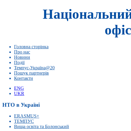
Національний
офіс
Головна сторінка
Про нас
Новини
Події
Темпус-Україна@20
Пошук партнерів
Контакти
ENG
UKR
НТО в Україні
ERASMUS+
ТЕМПУС
Вища освіта та Болонський