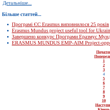
Детальніше...
Більше статтей...
Програмі ЄС Erasmus виповнилося 25 років
Erasmus Mundus project useful tool for Ukrain
Завершено конкурс Програми Еразмус Мунду
ERASMUS MUNDUS EMP-AIM Project-oppor
Почато
Поперед
1
2
3
4
5
6
7
8
9
10
Наступ
Кінець