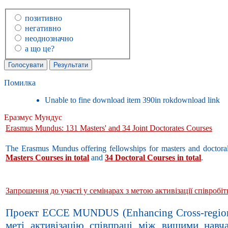
позитивно
негативно
неоднозначно
а що це?
Помилка
Unable to fine download item 390in rokdownload link
Еразмус Мундус
Erasmus Mundus: 131 Masters' and 34 Joint Doctorates Courses
The Erasmus Mundus offering fellowships for masters and doctora
Masters Courses in total
and
34 Doctoral Courses in total
.
Запрошення до участі у семінарах з метою активізації співроб
Проект ECCE MUNDUS (Enhancing Cross-regiona
меті активізацію співпраці між вищими навч