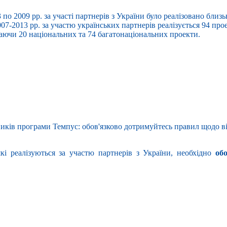
3 по 2009 рр. за участі партнерів з України було реалізовано близ
7-2013 рр. за участю українських партнерів реалізується 94 прое
ючи 20 національних та 74 багатонаціональних проекти.
иків програми Темпус: обов'язково дотримуйтесь правил щодо ві
кі реалізуються за участю партнерів з України, необхідно
об