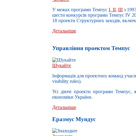
У межах п
рограми Темпус
I
,
II
,
III
з 199
шести конкурсів програми Темпус IV 200
18 проекти Структурних заходів,
включа
Детальніше
Управлiння проектом Темпус
Шукайте
Інформація для проектних команд учасн
visibility rules).
Усі діючі проекти програми Темпус, я
економіки України.
Детальніше
Еразмус Мундус