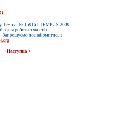
OOL
у Темпус № 159161-TEMPUS-2009-
ів для роботи з якості на
. Запрошуємо познайомитись з
l.org
Наступна >