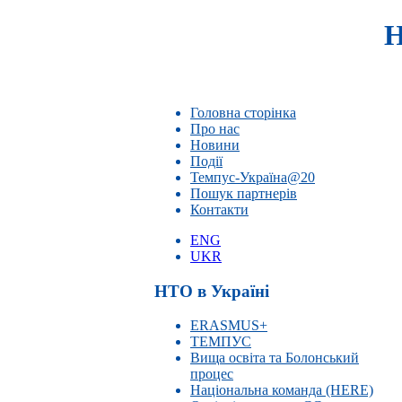
Н
Головна сторінка
Про нас
Новини
Події
Темпус-Україна@20
Пошук партнерів
Контакти
ENG
UKR
НТО в Україні
ERASMUS+
ТЕМПУС
Вища освіта та Болонський
процес
Національна команда (HERE)