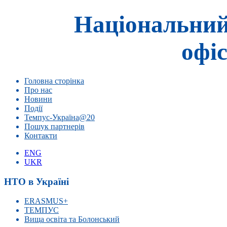
Національний
офіс
Головна сторінка
Про нас
Новини
Події
Темпус-Україна@20
Пошук партнерів
Контакти
ENG
UKR
НТО в Україні
ERASMUS+
ТЕМПУС
Вища освіта та Болонський