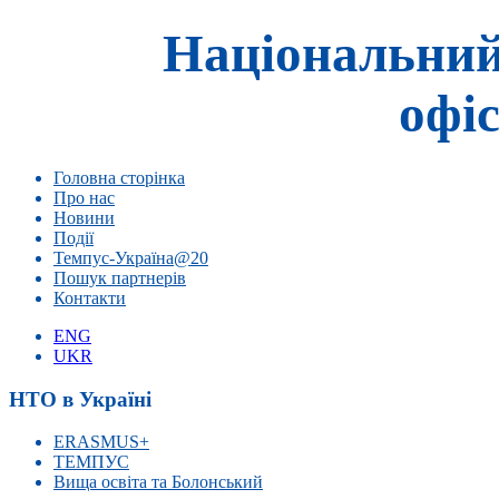
Національний
офіс
Головна сторінка
Про нас
Новини
Події
Темпус-Україна@20
Пошук партнерів
Контакти
ENG
UKR
НТО в Україні
ERASMUS+
ТЕМПУС
Вища освіта та Болонський