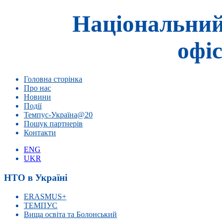
Національний
офіс
Головна сторінка
Про нас
Новини
Події
Темпус-Україна@20
Пошук партнерів
Контакти
ENG
UKR
НТО в Україні
ERASMUS+
ТЕМПУС
Вища освіта та Болонський