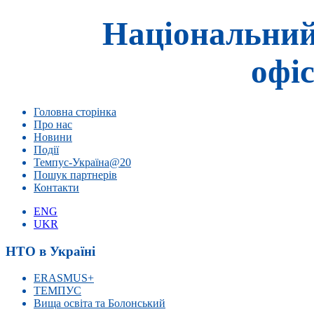
Національний
офіс
Головна сторінка
Про нас
Новини
Події
Темпус-Україна@20
Пошук партнерів
Контакти
ENG
UKR
НТО в Україні
ERASMUS+
ТЕМПУС
Вища освіта та Болонський