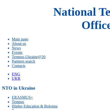
National T
Offic
Main page
About us
News
Events
Tempus-Ukraine@20
Partners search
Contacts
ENG
UKR
NTO in Ukraine
ERASMUS+
Tempus
Higher Education & Bologna