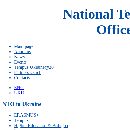
National T
Offic
Main page
About us
News
Events
Tempus-Ukraine@20
Partners search
Contacts
ENG
UKR
NTO in Ukraine
ERASMUS+
Tempus
Higher Education & Bologna