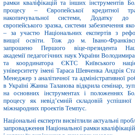
рамки кваліфікацій та інших інструментів Бо
процесу – Європейської кредитної тра
накопичувальної системи, Додатку до
європейського зразка, системи забезпечення яко
– за участю Національних експертів з реф
вищої освіти. Тож до м. Івано-Франківс
запрошено Першого віце-президента Наці
академії педагогічних наук України Володимир
та координатора ЄКТС Київського націо
університету імені Тараса Шевченка Андрія Ст
Менеджер з аналітичної та адміністративної р
в Україні Жанна Таланова відкрила семінар, з
на основних інструментах і положеннях Бо
процесу як невід’ємній складовій успішної р
міжнародних проектів Темпус.
Національні експерти висвітлили актуальні проб
запровадження Національної рамки кваліфікаці