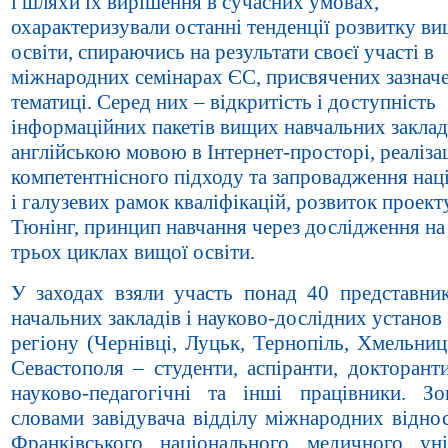
і шляхи їх вирішення в сучасних умовах,
охарактеризували останні тенденції розвитку ви
освіти, спираючись на результати своєї участі в
міжнародних семінарах ЄС, присвячених зазнач
тематиці. Серед них – відкритість і доступність
інформаційних пакетів вищих навчальних заклад
англійською мовою в Інтернет-просторі, реаліза
компетентнісного підходу та запровадження нац
і галузевих рамок кваліфікацій, розвиток проек
Тюнінг, принцип навчання через дослідження на 
трьох циклах вищої освіти.
У заходах взяли участь понад 40 представни
начальних закладів і науково-дослідних установ
регіону (Чернівці, Луцьк, Тернопіль, Хмельниц
Севастополя – студенти, аспіранти, докторанти
науково-педагогічні та інші працівники. Зо
словами завідувача відділу міжнародних відно
Франківського національного медичного уні