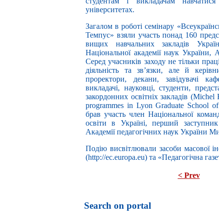
студентам і викладачам навчатис
університетах.
Загалом в роботі семінару «Всеукраї
Темпус» взяли участь понад 160 пред
вищих навчальних закладів Україн
Національної академії наук України, 
Серед учасників заходу не тільки прац
діяльність та зв’язки, але й кері
проректори, декани, завідувачі каф
викладачі, науковці, студенти, предс
закордонних освітніх закладів (Michel F
programmes in Lyon Graduate School of
брав участь член Національної коман
освіти в Україні, перший заступник
Академії педагогічних наук України М
Подію висвітлювали засоби масової і
(http://ec.europa.eu) та «Педагогічна газ
< Prev
Search on portal