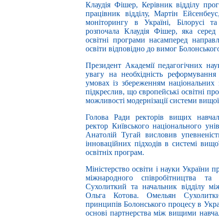
Клаудія Фішер, Керівник відділу про
працівник відділу, Мартін Ейсенбеу
моніторингу в Україні, Білорусі т
розпочала Клаудія Фішер, яка серед
освітні програми насамперед направ
освіти відповідно до вимог Болонськог
Президент Академії педагогічних на
увагу на необхідність реформування
умовах із збереженням національних з
підкреслив, що європейські освітні пр
можливості модернізації системи вищої
Голова Ради ректорів вищих навчаль
ректор Київського національного унів
Анатолій Тугай висловив упевненіс
інноваційних підходів в системі вищо
освітніх програм.
Міністерство освіти і науки України 
міжнародного співробітництва та 
Сухолиткий та начальник відділу мі
Ольга Котова. Омельян Сухолитк
принципів Болонського процесу в Укра
основі партнерства між вищими навч