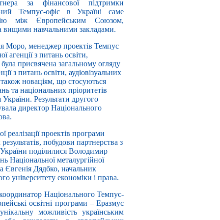
тнера за фінансової підтримки
ний Темпус-офіс в Україні саме
одію між Європейським Союзом,
та вищими навчальними закладами.
лія Моро, менеджер проектів Темпус
ої агенції з питань освіти,
, була присвячена загальному огляду
ції з питань освіти, аудіовізуальних
а також новаціям, що стосуються
ань та національних пріоритетів
 України. Результати другого
увала директор Національного
ова.
ої реалізації проектів програми
результатів, побудови партнерства з
 України поділилися Володимир
нь Національної металургійної
та Євгенія Дядбко, начальник
го університету економіки і права.
, координатор Національного Темпус-
ропейські освітні програми – Еразмус
нікальну можливість українським