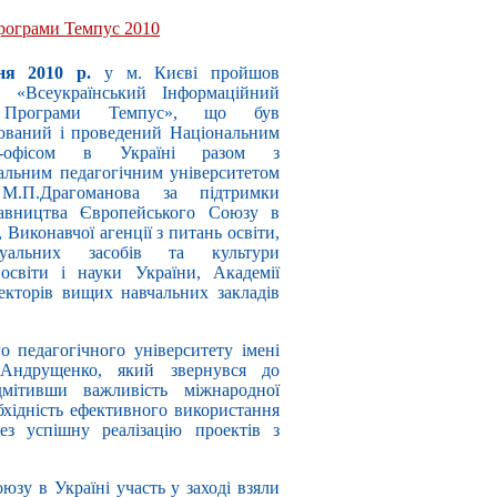
рограми Темпус 2010
ня 2010 р.
у м. Києві пройшов
р «Всеукраїнський Інформаційний
 Програми Темпус», що був
зований і проведений Національним
с-офісом в Україні разом з
альним педагогічним університетом
 М.П.Драгоманова за підтримки
авництва Європейського Союзу в
, Виконавчої агенції з питань освіти,
візуальних засобів та культури
освіти і науки України, Академії
екторів вищих навчальних закладів
о педагогічного університету імені
 Андрущенко, який звернувся до
дмітивши важливість міжнародної
обхідність ефективного використання
з успішну реалізацію проектів з
зу в Україні участь у заході взяли