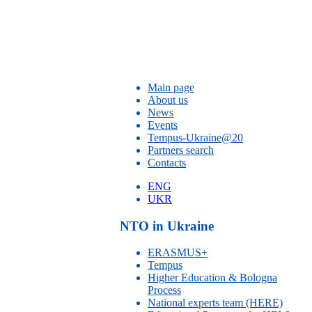
Main page
About us
News
Events
Tempus-Ukraine@20
Partners search
Contacts
ENG
UKR
NTO in Ukraine
ERASMUS+
Tempus
Higher Education & Bologna
Process
National experts team (HERE)