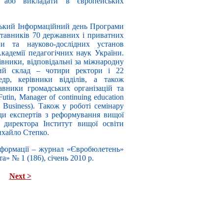
я або викладати в європейських
нський Інформаційний день Програми
ставників 70 державних і приватних
и та науково-дослідних установ
Академії педагогічних наук України.
івники, відповідальні за міжнародну
вний склад – чотири ректори і 22
едр, керівники відділів, а також
тавники громадських організацій та
utin, Manager of continuing education
 Business). Також у роботі семінару
ди експертів з реформування вищої
 директора Інститут вищої освіти
ихайло Степко.
нформації – журнал «Євробюлетень»
ета» № 1 (186), січень 2010 р.
Next >