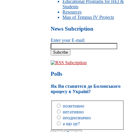
Educational Programs for HEI &
Students
Resources
Map of Tempus IV Projects
News Subcription
Enter your E-mail:
RSS Subcription
Polls
Як Ви ставитеся до Болонського
процесу в Україні?
позитивно
негативно
неоднозначно
а що це?