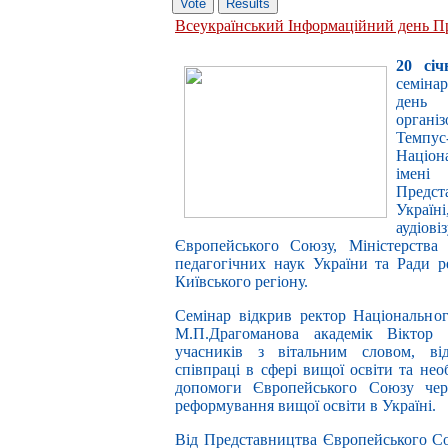
Всеукраїнський Інформаційний день П
20 січ
семіна
день
органі
Темпу
Націон
імені
Предст
Україні
аудіо
Європейського Союзу, Міністерства 
педагогічних наук України та Ради р
Київського регіону.
Семінар відкрив ректор Національног
М.П.Драгоманова академік Віктор
учасників з вітальним словом, ві
співпраці в сфері вищої освіти та не
допомоги Європейського Союзу чере
реформування вищої освіти в Україні.
Від Представництва Європейського Сою