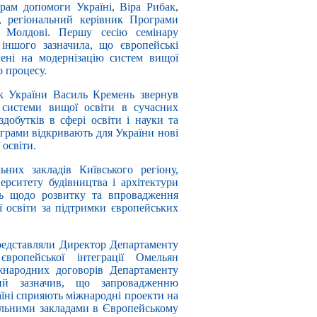
грам допомоги Україні, Віра Рибак,
с, регіональний керівник Програми
а Молдові. Першу сесію семінару
 іншого зазначила, що європейські
лені на модернізацію систем вищої
о процесу.
ук України Василь Кремень звернув
 системи вищої освіти в сучасних
добутків в сфері освіти і науки та
ограми відкривають для України нові
 освіти.
них закладів Київського регіону,
ерситету будівництва і архітектури
ть щодо розвитку та впровадження
ї освіти за підтримки європейських
представляли Директор Департаменту
європейської інтеграції Омельян
жнародних договорів Департаменту
ий зазначив, що запровадженню
їні сприяють міжнародні проекти на
альними закладами в Європейському