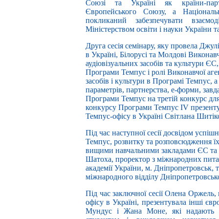
Союзі та Україні як країни-пар
Європейського Союзу, а Національ
покликаний забезпечувати взаєм
Міністерством освіти і науки України 
Друга сесія семінару, яку провела Джу
в Україні, Білорусі та Молдові Виконавч
аудіовізуальних засобів та культури ЄС
Програми Темпус і ролі Виконавчої аген
засобів і культури в Програмі Темпус, 
параметрів, партнерства, е-форми, завд
Програми Темпус на третій конкурс для
конкурсу Програми Темпус IV презент
Темпус-офісу в Україні Світлана Шитік
Під час наступної сесії досвідом успішн
Темпус, розвитку та розповсюдження їх 
вищими навчальними закладами ЄС та
Шатоха, проректор з міжнародних пита
академії України, м. Дніпропетровськ, 
міжнародного відділу Дніпропетровсько
Під час заключної сесії Олена Оржель
офісу в Україні, презентувала інші єв
Мундус і Жана Моне, які надають у