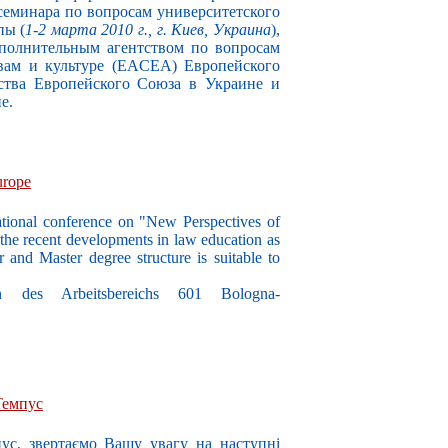
 семинара по вопросам университетского
пы (
1-2 марта 2010 г., г. Киев, Украина
),
полнительным агентством по вопросам
твам и культуре (EACEA) Европейского
ства Европейского Союза в Украине и
е.
urope
tional conference on "New Perspectives of
 the recent developments in law education as
 and Master degree structure is suitable to
in des Arbeitsbereichs 601 Bologna-
Темпус
ус, звертаємо Вашу увагу на наступні