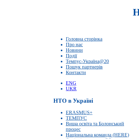
Н
Головна сторінка
Про нас
Новини
Події
Темпус-Україна@20
Пошук партнерів
Контакти
ENG
UKR
НТО в Україні
ERASMUS+
ТЕМПУС
Вища освіта та Болонський
процес
Національна команда (HERE)