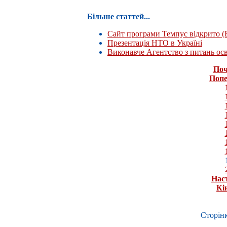
Більше статтей...
Сайт програми Темпус відкрито 
Презентація НТО в Україні
Виконавче Агентство з питань осві
Поч
Попе
Нас
Кі
Сторінк