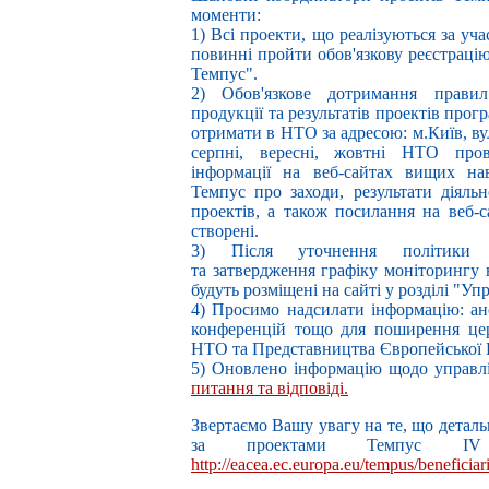
моменти:
1) Всі проекти, що реалізуються за уча
повинні пройти обов'язкову реєстрацію
Темпус".
2) Обов'язкове дотримання правил "
продукції та результатів проектів про
отримати в НТО за адресою: м.Київ, вул
серпні, вересні, жовтні НТО про
інформації на веб-сайтах вищих нав
Темпус про заходи, результати діяль
проектів, а також посилання на веб-с
створені.
3) Після уточнення політики п
та затвердження графіку моніторингу н
будуть розміщені на сайті у розділі "Уп
4) Просимо надсилати інформацію: ано
конференцій тощо для поширення цере
НТО та Представництва Європейської Ко
5) Оновлено інформацію щодо управл
питання та відповіді.
Звертаємо Вашу увагу на те, що детальні
за проектами Темпус I
http://eacea.ec.europa.eu/tempus/beneficiar