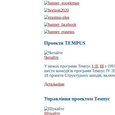
Проекти TEMPUS
Читайте
У межах п
рограми Темпус
I
,
II
,
III
з 199
шести конкурсів програми Темпус IV 200
18 проекти Структурних заходів,
включа
Детальніше
Управлiння проектом Темпус
Шукайте