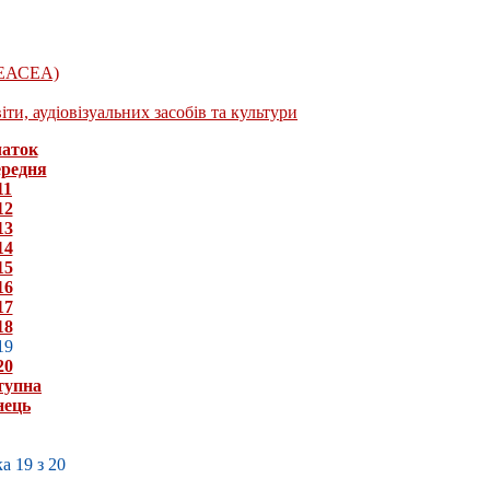
(ЕАСЕА)
ти, аудіовізуальних засобів та культури
аток
редня
11
12
13
14
15
16
17
18
19
20
тупна
нець
а 19 з 20