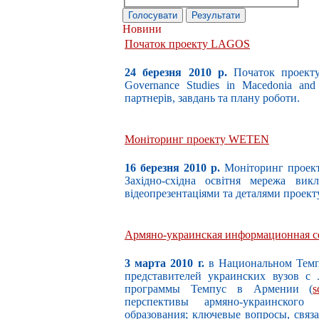
Новини
Початок проекту LAGOS
24 березня 2010 р.
Початок проект
Governance Studies in Macedonia and 
партнерів, завдань та плану роботи.
Моніторинг проекту WETEN
16 березня 2010 р.
Моніторинг проек
Західно-східна освітня мережа вик
відеопрезентаціями та деталями проект
Армяно-украинская информационная с
3 марта 2010 г.
в Национальном Темп
представителей украинских вузов с
программы Темпус в Армении (
s
перспективы армяно-украинского
образования; ключевые вопросы, связ