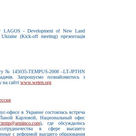
у LAGOS - Development of New Land
Ukraine (Kick-off meeting) презентація
ту № 145035-TEMPUS-2008 –LT-JPTHN
ладачів. Запрошуємо познайомитись з
у на сайті
www.weten.org
ессия
ус-офисе в Украине состоялась встреча
 Ланой Карловой, Национальный офис
ctemp@arminco.com
), где обсуждались
 сотрудничества в сфере высшего
анные с реформой высшего образования