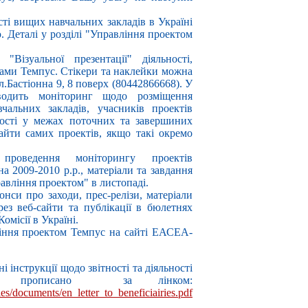
сті вищих навчальних закладів в Україні
. Деталі у розділі "Управління проектом
Візуальної презентації" діяльності,
грами Темпус. Стікери та наклейки можна
.Бастіонна 9, 8 поверх (80442866668). У
водить моніторинг щодо розміщення
чальних закладів, учасників проектів
ності у межах поточних та завершиних
айти самих проектів, якщо такі окремо
роведення моніторингу проектів
а 2009-2010 р.р., матеріали та завдання
равління проектом" в листопаді.
нси про заходи, прес-релізи, матеріали
з веб-сайти та публікації в бюлетнях
місії в Україні.
іння проектом Темпус на сайті ЕАСЕА-
 інструкції щодо звітності та діяльності
V прописано за лінком:
ies/documents/en_letter_to_beneficiairies.pdf