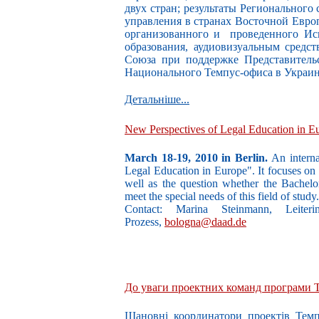
двух стран; результаты Регионального
управления в странах Восточной Евро
организованного и проведенного Ис
образования, аудиовизуальным средс
Союза при поддержке Представитель
Национального Темпус-офиса в Украин
Детальніше...
New Perspectives of Legal Education in E
March 18-19, 2010 in Berlin.
An interna
Legal Education in Europe". It focuses on
well as the question whether the Bachelor
meet the special needs of this field of study.
Contact: Marina Steinmann, Leiter
Prozess,
bologna@daad.de
До уваги проектних команд програми 
Шановні координатори проектів Темп