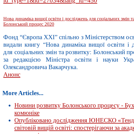
id_type=1&id=27034&lang_id=450
Нова динаміка вищої освіти і досліджень для соціальних змін т
Болонський процес 2020
Фонд “Європа ХХІ” спільно з Міністерством осв
видали книгу “Нова динаміка вищої освіти і 
для соціальних змін та розвитку: Болонський п
за редакцією Міністра освіти і науки Укр
Олександровича Вакарчука.
Анонс
More Articles...
Новини розвитку Болонського процесу - Бух
комюніке
Опубліковано дослідження ЮНЕСКО «Тенде
світовій вищій освіті: спостерігаючи за ака