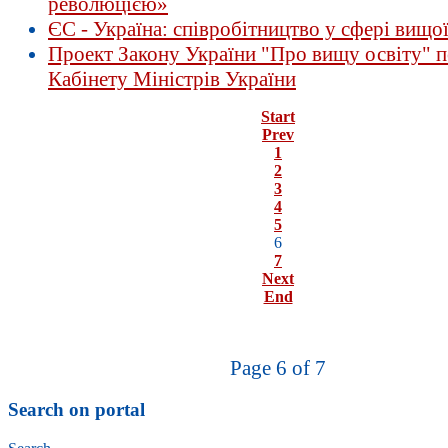
революцією»
ЄС - Україна: співробітництво у сфері вищої
Проект Закону України "Про вищу освіту" п
Кабінету Міністрів України
Start
Prev
1
2
3
4
5
6
7
Next
End
Page 6 of 7
Search on portal