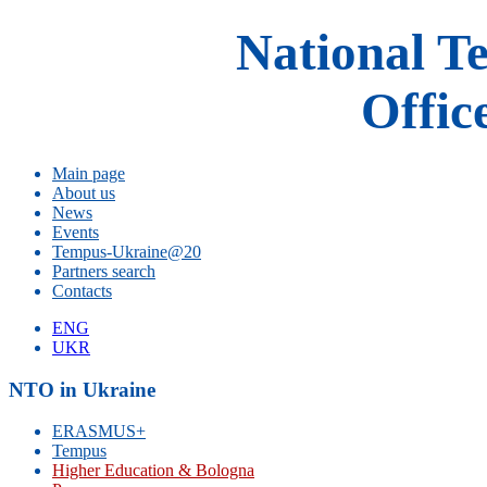
National T
Offic
Main page
About us
News
Events
Tempus-Ukraine@20
Partners search
Contacts
ENG
UKR
NTO in Ukraine
ERASMUS+
Tempus
Higher Education & Bologna