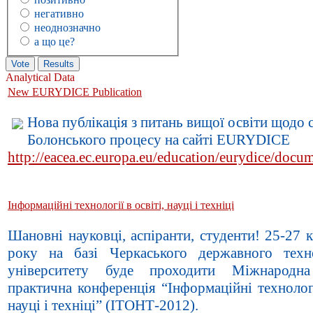
негативно
неоднозначно
а що це?
Analytical Data
New EURYDICE Publication
Нова публікація з питань вищої освіти щодо 
Болонського процесу на сайті EURYDICE
http://eacea.ec.europa.eu/education/eurydice/doc
Інформаційні технології в освіті, науці і техніці
Шановні науковці, аспіранти, студенти! 25-27 
року на базі Черкаського державного техн
університету буде проходити Міжнародна
практична конференція “Інформаційні технологі
науці і техніці” (ІТОНТ-2012).