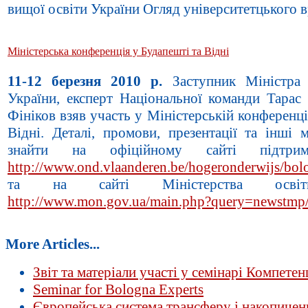
вищої освіти України Огляд університетцького в
Міністерська конференція у Будапешті та Відні
11-12 березня 2010 р.
Заступник Міністра 
України, експерт Національної команди Тара
Фініков взяв участь у Міністерській конференці
Відні. Деталі, промови, презентації та інші 
знайти на офіційному сайті підтрим
http://www.ond.vlaanderen.be/hogeronderwijs/bo
та на сайті Міністерства осв
http://www.mon.gov.ua/main.php?query=newstmp
More Articles...
Звіт та матеріали участі у семінарі Компете
Seminar for Bologna Experts
Європейська система трансферу і накопичен