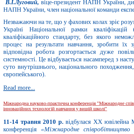
В.І.Луговий,
віце-президент НАПН України, ди
НАПН України, член національної команди експер
Незважаючи на те, що у фахових колах зріє розу
Україні Національної рамки кваліфікацій
кваліфікаційного стандарту, без якого немож
процес на результати навчання, зробити їх 
відповідна робота розгортається дуже повіл
системності. Це відбувається насамперед з наст
суто внутрішнього, національного походження,
європейського).
Read more...
Міжнародна науково-практична конференція "Міжнародне спів
інноваційних технологій навчання у вищій школі"
11-14 травня 2010 р.
відбулася ХХ ювілейна 
конференція
«Міжнародне співробітництво 