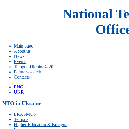
National T
Offic
Main page
About us
News
Events
Tempus-Ukraine@20
Partners search
Contacts
ENG
UKR
NTO in Ukraine
ERASMUS+
Tempus
Higher Education & Bologna