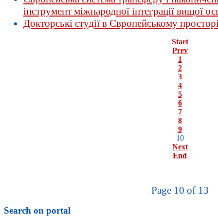
інструмент міжнародної інтеграції вищої ос
Докторські студії в Європейському просторі
Start
Prev
1
2
3
4
5
6
7
8
9
10
Next
End
Page 10 of 13
Search on portal