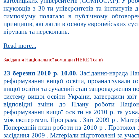
католицьких університетів (COMIUCAP). У робо
науковців з 30-ти університетів та інститутів 
симпозіуму полягало в публічному обговоре
принципів, які лягли в основу європейських сус
вірувань та переконань.
Read more...
Засідання Національної команди (HERE Team)
23 березня 2010 р.
10.00.
Засідання-нарада Нац
реформування вищої освіти, проаналізували ос
вищої освіти та сучасний стан запровадження п
систему вищої освіти України, затвердили звіт
відповідні зміни до Плану роботи Націон
реформування вищої освіти на 2010 р. та ухва
між експертами. Програма . Звіт 2009 р . Матеріа
Попередній план роботи на 2010 р . Протокол з
засідання 2009 . Матеріали підготовлені за уча