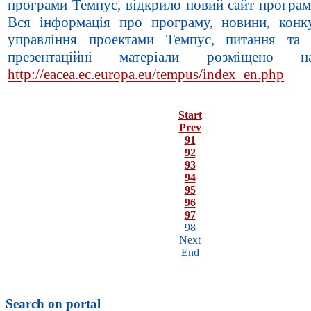
програми Темпус, відкрило новий сайт програм
Вся інформація про програму, новини, конк
управління проектами Темпус, питання та в
презентаційні матеріали розміщено 
http://eacea.ec.europa.eu/tempus/index_en.php
Start
Prev
91
92
93
94
95
96
97
98
Next
End
Search on portal