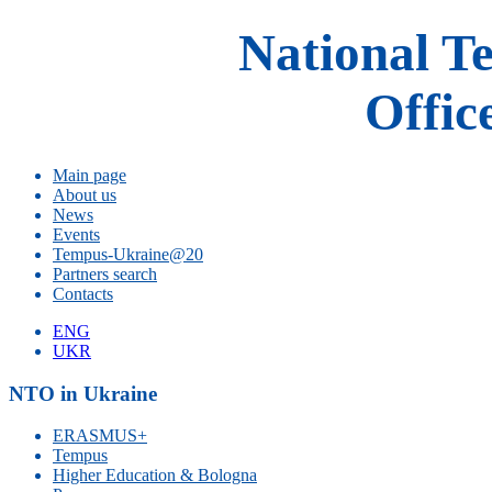
National T
Offic
Main page
About us
News
Events
Tempus-Ukraine@20
Partners search
Contacts
ENG
UKR
NTO in Ukraine
ERASMUS+
Tempus
Higher Education & Bologna